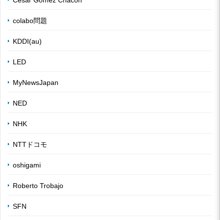
colabo問題
KDDI(au)
LED
MyNewsJapan
NED
NHK
NTTドコモ
oshigami
Roberto Trobajo
SFN