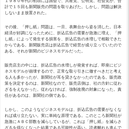
１９８０年代の初頭には国会で、共産党、公明党、社会党が、合
計で１５回も新聞販売の問題を取りあげた。しかし、問題は解決
しないまま放置された。
その後、「押し紙」問題は、一旦、表舞台から姿を消した。日本
経済が好調になったために、折込広告の需要が急激に増え、「押
し紙」によって発生する損害を、折込広告の水増しで相殺できた
からである。新聞販売店は折込広告で経営が成り立っていたので
ある。それが新聞のビジネスモデルだった。
販売店主の中には、折込広告の水増しが発覚すれば、即座にビジ
ネスモデルが崩壊するので、正常な取り引きに徹すべきだと考え
る人も多かったが、新聞社が耳を貸さなかったのである。販売政
策を決定するのは、新聞社なので、販売店側は、社の方針に従わ
ざるをえなかった。従わなければ、強制改廃の対象になった。責
任があるのは、新聞社の側である。
しかし、このようなビジネスモデルは、折込広告の需要がなくな
れば成り立たない。実に単純な原理である。このところ新聞社が
急激にＡＢＣ部数を減らしているが、これは「押し紙」を減らさ
ざるを得なくなった結果である可能性が高い。読者離れも進んで