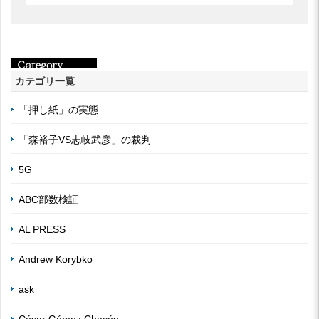
カテゴリ一覧
「押し紙」の実態
「森裕子VS志岐武彦」の裁判
5G
ABC部数検証
AL PRESS
Andrew Korybko
ask
César Gómez Chacón