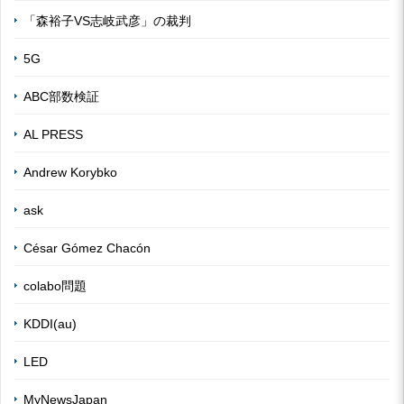
「森裕子VS志岐武彦」の裁判
5G
ABC部数検証
AL PRESS
Andrew Korybko
ask
César Gómez Chacón
colabo問題
KDDI(au)
LED
MyNewsJapan