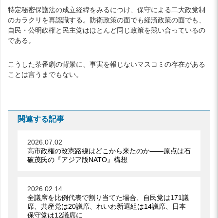
特定秘密保護法の成立経緯をみるにつけ、保守による二大政党制
のカラクリを再認識する。防衛政策の面でも経済政策の面でも、
自民・公明政権と民主党はほとんど同じ政策を競い合っているの
である。
こうした茶番劇の背景に、事実を報じないマスコミの存在がある
ことは言うまでもない。
関連する記事
2026.07.02
高市政権の改憲路線はどこから来たのか――原点は石
破茂氏の『アジア版NATO』構想
2026.02.14
全議席を比例代表で割り当てた場合、自民党は171議
席、共産党は20議席、れいわ新選組は14議席、日本
保守党は12議席に