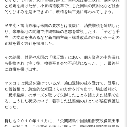
と迷走を続けたが、小泉構造改革で生じた国民の貧困化など社会
的なひずみを是正できずに、政権を民主党に奪われてしまう。
民主党・鳩山政権は米国の要求とは裏腹に、消費増税を凍結した
り、米軍基地の問題で沖縄県民の意志を重視したり、「子ども手
当」の支給を決めるなど新自由主義＝構造改革の路線から一定の
距離を置く方針を採用した。
その結果、財界や米国の「猛反撃」にあい、個人資産の申告漏れ
も指摘され（注：後、検察審査会で不起訴になった。）、最終的
に政権を投げ出す。
マスコミは解説を避けているが、鳩山退陣の後を受けて、登場し
た管首相は、急進的な米国よりの方針を打ち出す。鳩山首相が、
「反米路線」のポーズを取って失脚したことを踏まえた結果であ
る。こうした状況の中で、着手した法整備のひとつが秘密保護法
だった。
折しも２０１０年１１月に、「尖閣諸島中国漁船衝突映像流出事
件」が起こる。この事件を逆手に取って、管内閣は守秘義務違反