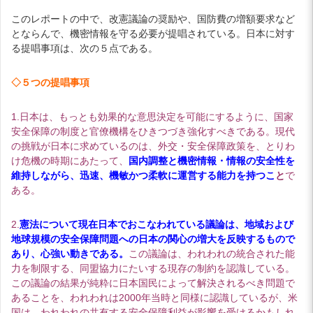
このレポートの中で、改憲議論の奨励や、国防費の増額要求など
とならんで、機密情報を守る必要が提唱されている。日本に対す
る提唱事項は、次の５点である。
◇５つの提唱事項
1.日本は、もっとも効果的な意思決定を可能にするように、国家
安全保障の制度と官僚機構をひきつづき強化すべきである。現代
の挑戦が日本に求めているのは、外交・安全保障政策を、とりわ
け危機の時期にあたって、
国内調整と機密情報・情報の安全性を
維持しながら、迅速、機敏かつ柔軟に運営する能力を持つこ
と
で
ある。
2.
憲法について現在日本でおこなわれている議論は、地域および
地球規模の安全保障問題への日本の関心の増大を反映するもので
あり、心強い動きである。
この議論は、われわれの統合された能
力を制限する、同盟協力にたいする現存の制約を認識している。
この議論の結果が純粋に日本国民によって解決されるべき問題で
あることを、われわれは2000年当時と同様に認識しているが、米
国は、われわれの共有する安全保障利益が影響を受けるかもしれ