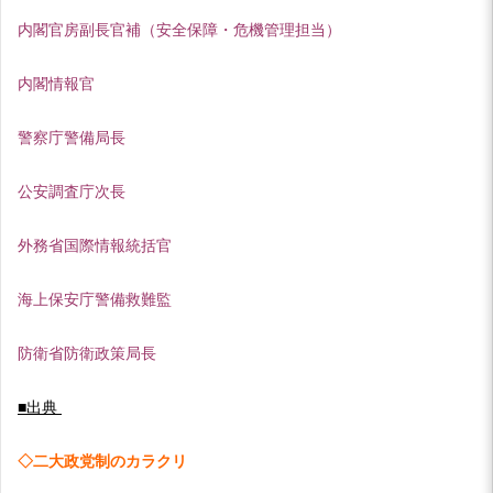
内閣官房副長官補（安全保障・危機管理担当）
内閣情報官
警察庁警備局長
公安調査庁次長
外務省国際情報統括官
海上保安庁警備救難監
防衛省防衛政策局長
■出典
◇二大政党制のカラクリ