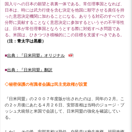
国入りへの日本の願望と表裏一体である。常任理事国となれば、
日本は、時には武力行使を含む決定を他国に順守させる責任を持
った意思決定機関に加わることになる。ありうる対応のすべての
分野に貢献することなく意思決定に参加するというその不平等性
は、日本が常任理事国となろうとする際に対処すべき問題であ
る。米国は、ひきつづき積極的にこの目標を支援すべきである。
（注：青太字は黒薮）
■
出典：『日米同盟』オリジナル
■
出典：『日米同盟』翻訳
◇秘密保護の有識者会議は民主党政権が設置
『日米同盟』の２００７年度版が出されたのは、同年の２月。こ
の２ヶ月後にあたる４月２６日、安部首相は当時のジョージ・ブ
ッシュ大統領と米国で会談して、日米同盟の強化を確認してい
る。
しかし、その後、安部首相は辞任。自民党は麻生政権、福田政権