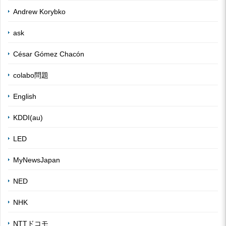
Andrew Korybko
ask
César Gómez Chacón
colabo問題
English
KDDI(au)
LED
MyNewsJapan
NED
NHK
NTTドコモ