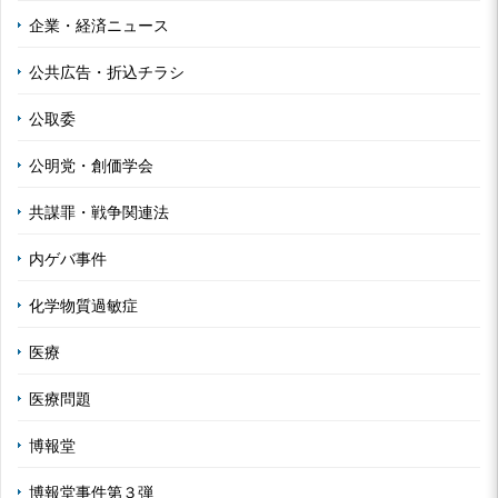
企業・経済ニュース
公共広告・折込チラシ
公取委
公明党・創価学会
共謀罪・戦争関連法
内ゲバ事件
化学物質過敏症
医療
医療問題
博報堂
博報堂事件第３弾