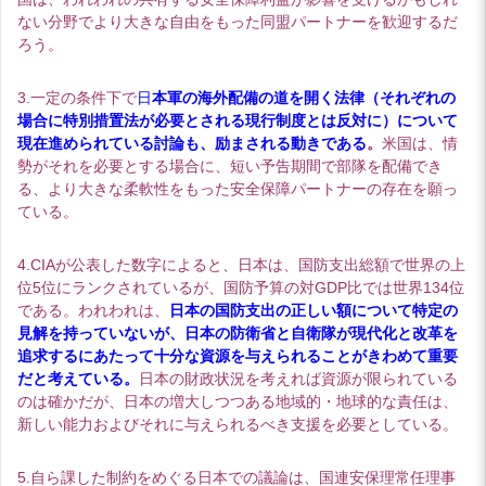
ない分野でより大きな自由をもった同盟パートナーを歓迎するだ
ろう。
3.一定の条件下で
日
本軍の海外配備の道を開く法律（それぞれの
場合に特別措置法が必要とされる現行制度とは反対に）について
現在進められている討論も、励まされる動きである
。
米国は、情
勢がそれを必要とする場合に、短い予告期間で部隊を配備でき
る、より大きな柔軟性をもった安全保障パートナーの存在を願っ
ている。
4.CIAが公表した数字によると、日本は、国防支出総額で世界の上
位5位にランクされているが、国防予算の対GDP比では世界134位
である。われわれは、
日本の国防支出の正しい額について特定の
見解を持っていないが、日本の防衛省と自衛隊が現代化と改革を
追求するにあたって十分な資源を与えられることがきわめて重要
だと考えている。
日本の財政状況を考えれば資源が限られている
のは確かだが、日本の増大しつつある地域的・地球的な責任は、
新しい能力およびそれに与えられるべき支援を必要としている。
5.自ら課した制約をめぐる日本での議論は、国連安保理常任理事