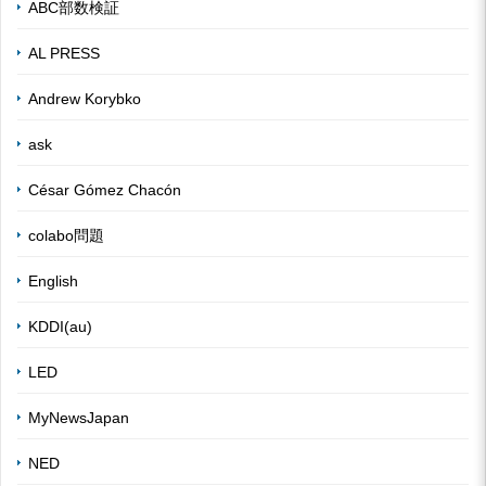
ABC部数検証
AL PRESS
Andrew Korybko
ask
César Gómez Chacón
colabo問題
English
KDDI(au)
LED
MyNewsJapan
NED