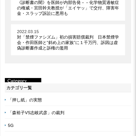
《診断書の闇》を医師が内部告発－－化学物質過敏症
の権威・宮田幹夫教授が「エイヤッ」で交付、障害年
金・スラップ訴訟に悪用も
2022.03.15
対「禁煙ファシズム」初の損害賠償裁判 日本禁煙学
会・作田医師と“斜め上の家族”に１千万円、訴因は虚
偽診断書作成と訴権の濫用
カテゴリ一覧
「押し紙」の実態
「森裕子VS志岐武彦」の裁判
5G