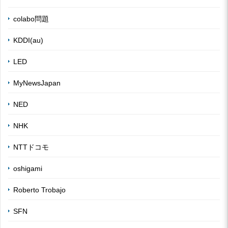
colabo問題
KDDI(au)
LED
MyNewsJapan
NED
NHK
NTTドコモ
oshigami
Roberto Trobajo
SFN