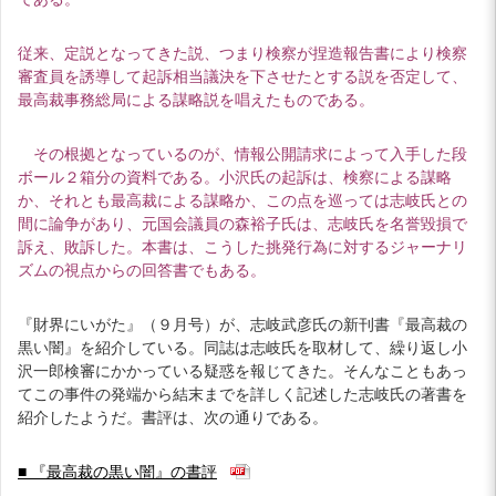
従来、定説となってきた説、つまり検察が捏造報告書により検察
審査員を誘導して起訴相当議決を下させたとする説を否定して、
最高裁事務総局による謀略説を唱えたものである。
その根拠となっているのが、情報公開請求によって入手した段
ボール２箱分の資料である。小沢氏の起訴は、検察による謀略
か、それとも最高裁による謀略か、この点を巡っては志岐氏との
間に論争があり、元国会議員の森裕子氏は、志岐氏を名誉毀損で
訴え、敗訴した。本書は、こうした挑発行為に対するジャーナリ
ズムの視点からの回答書でもある。
『財界にいがた』（９月号）が、志岐武彦氏の新刊書『最高裁の
黒い闇』を紹介している。同誌は志岐氏を取材して、繰り返し小
沢一郎検審にかかっている疑惑を報じてきた。そんなこともあっ
てこの事件の発端から結末までを詳しく記述した志岐氏の著書を
紹介したようだ。書評は、次の通りである。
■ 『最高裁の黒い闇』の書評