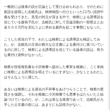
一般的には後者の説が正論として受け止められおり、そのために
新説を提唱した志岐氏は、精神病院へ行けといった口汚い誹謗中
傷を受けてきた。意見の対立が深まる中で、検察による誘導説を
信じている森裕子氏が、志岐氏に対して言論活動の一部禁止とお
金５００万円を支払うよに求める裁判を起こす事態にもなった。
こうした状況の下で、わたしは検察による誘導説も検証してみ
た。が、志岐氏の主張が膨大な公文書による裏付けに基づいてい
るのに対して、検察による誘導説を信じている論者の説は、有力
な裏付け資料がなかった。
検察が捏造報告書を小沢検審へ提出した事実を根拠に、ごく単純
に検察による誘導説を唱えているにすぎない。少なくともわたし
はそんなふうに感じた。
あるいは検察による過去の不祥事をあげつらうことで、検察の悪
質さを強調し、それを根拠に小沢検審でも悪事をはたらいたと結
論づけているのだ。が、これは単なる推測であって、志岐氏が入
手した公文書の前には、あまりにも説得力がない。