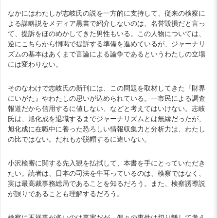
なかにはわたしが志岐氏の説を一方的に支持して、従来の検察に
よる謀略説をメディア黒書で紹介しないのは、名誉毀損だと言っ
て、提訴をほのめかしてきた男性もいる。この人物については、
逆にこちらから恫喝で提訴する準備を進めているが、ジャーナリ
ズムの基本はあくまで言論による論争であるというわたしの立場
には変わりない。
そのなわけで志岐氏の新刊には、この問題を取材してきた『財界
にいがた』やわたしの思いが込められている。一市民による調査
報道だから信用するに値しない、などと考えてはいけない。志岐
氏は、旭化成を退職するまでジャーナリズムとは無縁だったが、
旭化成に在職中に養った恐ろしい情報収集力と分析力は、わたし
の比ではない。だれもが脱帽するに違いない。
小沢検審に関する先入観を払拭して、本書を手にとっていただき
たい。読者は、日本の司法を牛耳っているのは、検察ではなく、
実は最高裁事務総局であることを知るだろう。また、検察誘導説
が誤りであることも理解するだろう。
検察に不祥事が多いのは事実だが、個々の事件は切り離して考え