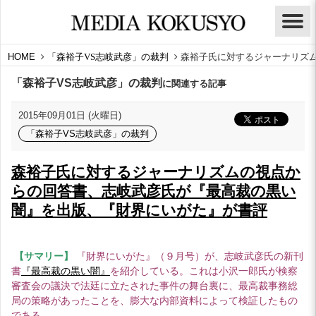
HOME
「森裕子VS志岐武彦」の裁判
森裕子氏に対するジャーナリズ
「森裕子VS志岐武彦」の裁判
に関連する記事
2015年09月01日 (火曜日)
「森裕子VS志岐武彦」の裁判
森裕子氏に対するジャーナリズムの視点か
らの回答書、志岐武彦氏が『最高裁の黒い
闇』を出版、『財界にいがた』が書評
【サマリー】
『財界にいがた』（９月号）が、志岐武彦氏の新刊
書
『最高裁の黒い闇』
を紹介している。これは小沢一郎氏が検察
審査会の議決で法廷に立たされた事件の舞台裏に、最高裁事務総
局の策略があったことを、膨大な内部資料によって検証したもの
である。