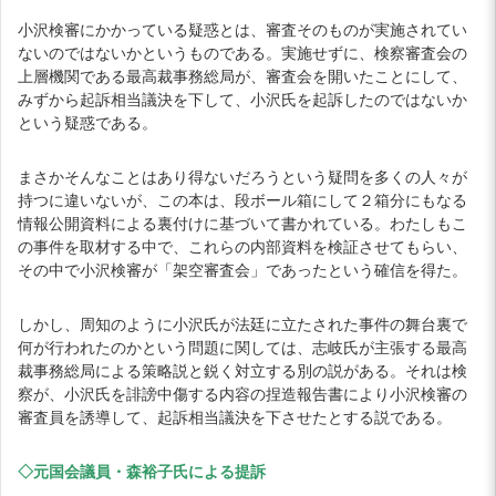
小沢検審にかかっている疑惑とは、審査そのものが実施されてい
ないのではないかというものである。実施せずに、検察審査会の
上層機関である最高裁事務総局が、審査会を開いたことにして、
みずから起訴相当議決を下して、小沢氏を起訴したのではないか
という疑惑である。
まさかそんなことはあり得ないだろうという疑問を多くの人々が
持つに違いないが、この本は、段ボール箱にして２箱分にもなる
情報公開資料による裏付けに基づいて書かれている。わたしもこ
の事件を取材する中で、これらの内部資料を検証させてもらい、
その中で小沢検審が「架空審査会」であったという確信を得た。
しかし、周知のように小沢氏が法廷に立たされた事件の舞台裏で
何が行われたのかという問題に関しては、志岐氏が主張する最高
裁事務総局による策略説と鋭く対立する別の説がある。それは検
察が、小沢氏を誹謗中傷する内容の捏造報告書により小沢検審の
審査員を誘導して、起訴相当議決を下させたとする説である。
◇元国会議員・森裕子氏による提訴