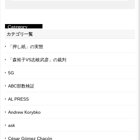
カテゴリ一覧
「押し紙」の実態
「森裕子VS志岐武彦」の裁判
5G
ABC部数検証
AL PRESS
Andrew Korybko
ask
César Gómez Chacón