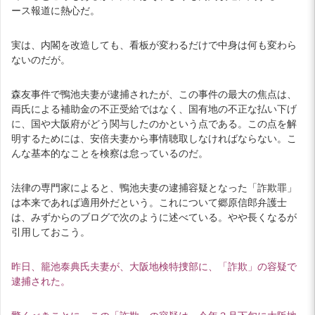
ース報道に熱心だ。
実は、内閣を改造しても、看板が変わるだけで中身は何も変わら
ないのだが。
森友事件で鴨池夫妻が逮捕されたが、この事件の最大の焦点は、
両氏による補助金の不正受給ではなく、国有地の不正な払い下げ
に、国や大阪府がどう関与したのかという点である。この点を解
明するためには、安倍夫妻から事情聴取しなければならない。こ
んな基本的なことを検察は怠っているのだ。
法律の専門家によると、鴨池夫妻の逮捕容疑となった「詐欺罪」
は本来であれば適用外だという。これについて郷原信郎弁護士
は、みずからのブログで次のように述べている。やや長くなるが
引用しておこう。
昨日、籠池泰典氏夫妻が、大阪地検特捜部に、「詐欺」の容疑で
逮捕された。