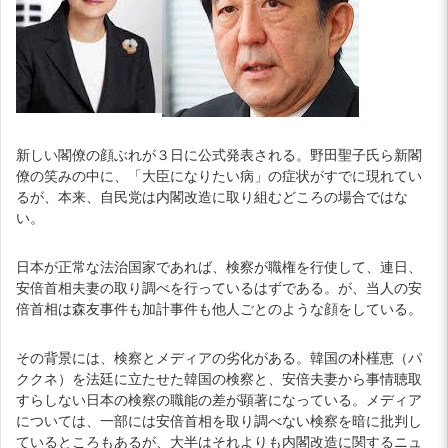
新しい閣僚の顔ぶれが３日に公式発表される。野田聖子氏ら新閣
僚の笑みの中に、「大臣になりたい病」の症状がすでに現れてい
るが、本来、自民党は内閣改造に取り組むどころの場合ではな
い。
日本が正常な法治国家であれば、検察が職権を行使して、連日、
安倍首相夫妻の取り調べを行っているはずである。が、当人の安
倍首相は森友事件も加計事件も他人ごとのような顔をしている。
その背景には、検察とメディアの劣化がある。韓国の朴槿恵（パ
ククネ）を法廷に立たせた韓国の検察と、安倍夫妻から事情聴取
すらしない日本の検察の職能の差が顕著になっている。メディア
については、一部には安倍首相を取り調べない検察を暗に批判し
ているところもあるが、大半はそれよりも内閣改造に関するニュ