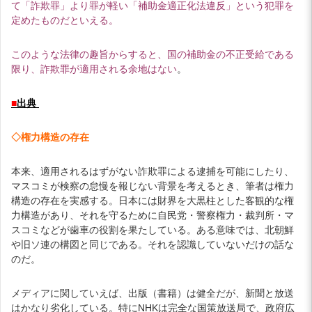
て「詐欺罪」より罪が軽い「補助金適正化法違反」という犯罪を
定めたものだといえる。
このような法律の趣旨からすると、国の補助金の不正受給である
限り、詐欺罪が適用される余地はない
。
■
出典
◇権力構造の存在
本来、適用されるはずがない詐欺罪による逮捕を可能にしたり、
マスコミが検察の怠慢を報じない背景を考えるとき、筆者は権力
構造の存在を実感する。日本には財界を大黒柱とした客観的な権
力構造があり、それを守るために自民党・警察権力・裁判所・マ
スコミなどが歯車の役割を果たしている。ある意味では、北朝鮮
や旧ソ連の構図と同じである。それを認識していないだけの話な
のだ。
メディアに関していえば、出版（書籍）は健全だが、新聞と放送
はかなり劣化している。特にNHKは完全な国策放送局で、政府広