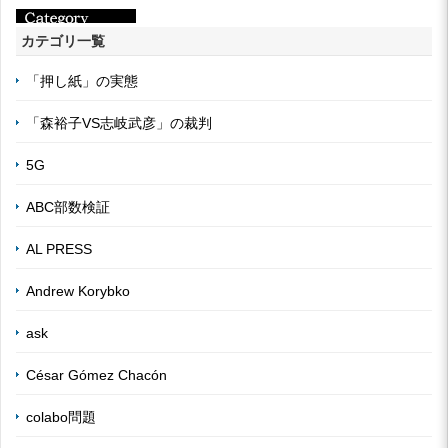
カテゴリ一覧
「押し紙」の実態
「森裕子VS志岐武彦」の裁判
5G
ABC部数検証
AL PRESS
Andrew Korybko
ask
César Gómez Chacón
colabo問題