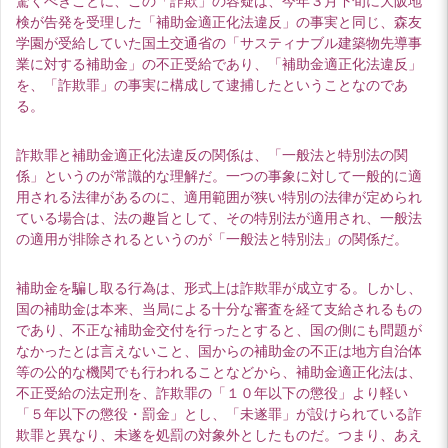
驚くべきことに、この「詐欺」の容疑は、今年３月下旬に大阪地
検が告発を受理した「補助金適正化法違反」の事実と同じ、森友
学園が受給していた国土交通省の「サスティナブル建築物先導事
業に対する補助金」の不正受給であり、「補助金適正化法違反」
を、「詐欺罪」の事実に構成して逮捕したということなのであ
る。
詐欺罪と補助金適正化法違反の関係は、「一般法と特別法の関
係」というのが常識的な理解だ。一つの事象に対して一般的に適
用される法律があるのに、適用範囲が狭い特別の法律が定められ
ている場合は、法の趣旨として、その特別法が適用され、一般法
の適用が排除されるというのが「一般法と特別法」の関係だ。
補助金を騙し取る行為は、形式上は詐欺罪が成立する。しかし、
国の補助金は本来、当局による十分な審査を経て支給されるもの
であり、不正な補助金交付を行ったとすると、国の側にも問題が
なかったとは言えないこと、国からの補助金の不正は地方自治体
等の公的な機関でも行われることなどから、補助金適正化法は、
不正受給の法定刑を、詐欺罪の「１０年以下の懲役」より軽い
「５年以下の懲役・罰金」とし、「未遂罪」が設けられている詐
欺罪と異なり、未遂を処罰の対象外としたものだ。つまり、あえ