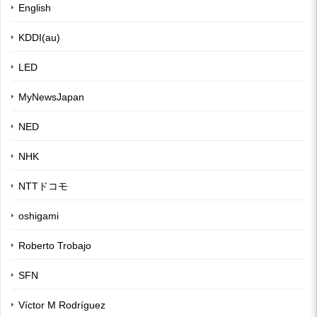
English
KDDI(au)
LED
MyNewsJapan
NED
NHK
NTTドコモ
oshigami
Roberto Trobajo
SFN
Víctor M Rodríguez