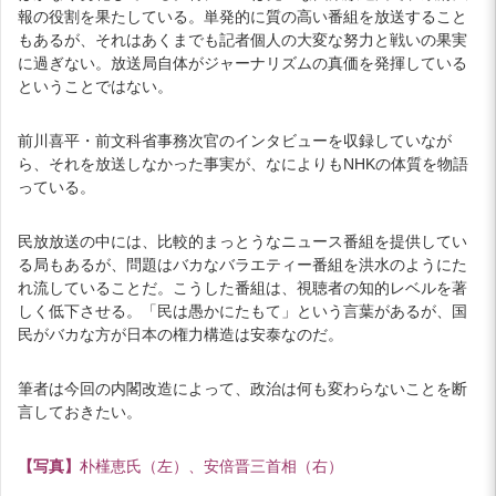
報の役割を果たしている。単発的に質の高い番組を放送すること
もあるが、それはあくまでも記者個人の大変な努力と戦いの果実
に過ぎない。放送局自体がジャーナリズムの真価を発揮している
ということではない。
前川喜平・前文科省事務次官のインタビューを収録していなが
ら、それを放送しなかった事実が、なによりもNHKの体質を物語
っている。
民放放送の中には、比較的まっとうなニュース番組を提供してい
る局もあるが、問題はバカなバラエティー番組を洪水のようにた
れ流していることだ。こうした番組は、視聴者の知的レベルを著
しく低下させる。「民は愚かにたもて」という言葉があるが、国
民がバカな方が日本の権力構造は安泰なのだ。
筆者は今回の内閣改造によって、政治は何も変わらないことを断
言しておきたい。
【写真】
朴槿恵氏（左）、安倍晋三首相（右）