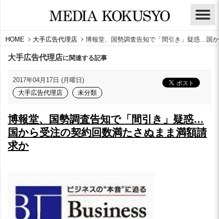
HOME
大手広告代理店
博報堂、国勢調査告知で「間引き」疑惑…国か
大手広告代理店
に関連する記事
2017年04月17日 (月曜日)
大手広告代理店
未分類
博報堂、国勢調査告知で「間引き」疑惑…
国から受注の契約回数満たさぬまま満額請
求か