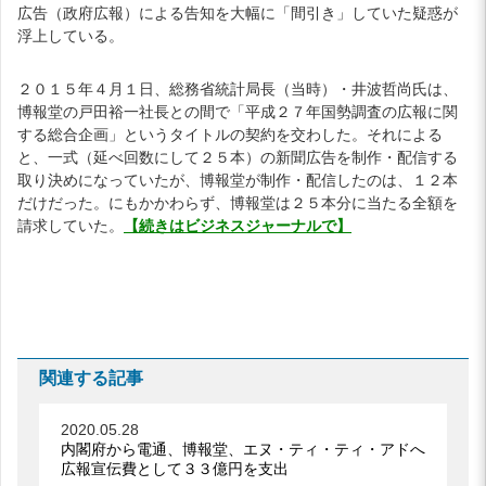
広告（政府広報）による告知を大幅に「間引き」していた疑惑が
浮上している。
２０１５年４月１日、総務省統計局長（当時）・井波哲尚氏は、
博報堂の戸田裕一社長との間で「平成２７年国勢調査の広報に関
する総合企画」というタイトルの契約を交わした。それによる
と、一式（延べ回数にして２５本）の新聞広告を制作・配信する
取り決めになっていたが、博報堂が制作・配信したのは、１２本
だけだった。にもかかわらず、博報堂は２５本分に当たる全額を
請求していた。
【続きはビジネスジャーナルで】
関連する記事
2020.05.28
内閣府から電通、博報堂、エヌ・ティ・ティ・アドへ
広報宣伝費として３３億円を支出