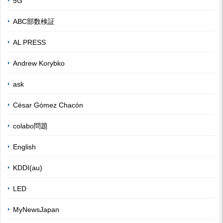
5G
ABC部数検証
AL PRESS
Andrew Korybko
ask
César Gómez Chacón
colabo問題
English
KDDI(au)
LED
MyNewsJapan