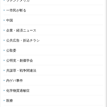
ラテンアメリカ
一市民が斬る
中国
企業・経済ニュース
公共広告・折込チラシ
公取委
公明党・創価学会
共謀罪・戦争関連法
内ゲバ事件
化学物質過敏症
医療