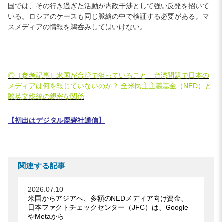
国では、その行き過ぎた活動が内政干渉として強い反発を招いて
いる。ロシアのケースも同じ脈絡の中で検証する必要がある。マ
スメディアの情報を鵜呑みしてはいけない。
◎［参考記事］米国が台湾で狙っていること 台湾問題で日本の
メディアは何を報じていないのか？ 全米民主主義基金（NED）と
際英文総統の親密な関係
【初出はデジタル鹿砦社通信】
関連する記事
2026.07.10
米国からアジアへ、多額のNEDメディア向け資金、
日本ファクトチェックセンター（JFC）は、Google
やMetaから