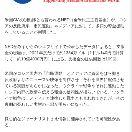
米国CIAの別動隊とも言われるNED（全米民主主義基金）が、ロシ
アの反政府系「市民運動」やメディアに対して、多額の資金援助
をしていることが判明した。
NEDがみずからのウエブサイトで公表したデータによると、支援
金の総額は、2021年度だけで約1384万ドル（1ドル140円で計算
して、約19億4000万円）に上る。支援金の提供回数は109回。
米国がロシア国内の「市民運動」とメディアに資金をばら撒き、
反政府よりのニュースや映像を制作させ、それを世界に配信させ
ている実態が明らかになった。ウクライナ戦争やそれに連動した
ロシア内部の政情を伝える報道の信頼性が揺らいでいる。ウクラ
イナ戦争は、メディアと連携した戦争とも言われてきたが、その
裏側の疑わしい実態の一部が明らかになった。
良心的なジャーナリストさえ情報に翻弄されている可能性があ
る。