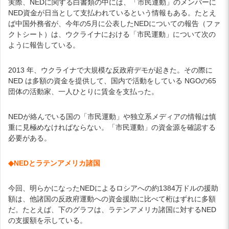
実際、NEDに関する白書類の中には、「市民運動」のメンバーに
NED資金が日当として支払われているという情報もある。たとえ
ば中国外務省が、今年の5月に公表したNEDについての報告（ファ
クトシート）は、ウクライナにおける「市民運動」について次の
ように報告している。
2013 年、ウクライナで大規模な反政府デモが起きた。その際に
NED は多額の資金を提供して、国内で活動をしている NGOの65
団体の活動家、一人ひとりに賃金を支払った。
NEDが絡んでいる国の「市民運動」や独立系メディアの情報は慎
重に見極めなければならない。「市民運動」の資金源を確認する
必要がある。
◆NEDとラテンアメリカ諸国
今回、明らかになったNEDによるロシアへの約1384万ドルの援助
額は、他諸国の反政府運動への資金援助に比べて桁はずれに多額
だ。たとえば、下のグラフは、ラテンアメリカ諸国に対するNED
の支援額を示している。