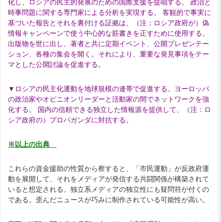
化し、ロシアの民主的発展のための国際支援を提唱する。 政治と
時事問題に関する専門家による分析を実現する。 客観的で事実に
基づいた報告とそれを裏付ける証拠は、（注：ロシア政府が）偽
情報キャンペーンで使う中心的な筋書きを正すために使用する。
出版物を世に出し、著者と共に定期イベント、公開プレゼンテー
ション、各種の集会を開く。それにより、重要な発見事項をテー
マとした公開討論を促進する。
▼ロシアの民主化運動を地球規模の連帯で促進する。ヨーロッパ
の政治家やオピニオンリーダーと活動家の間でネットワークを強
化する。 国内の信頼できる独立した情報源を提供して、（注：ロ
シア政府の）プロパガンダに対抗する。
※以上の出典
これらの資金援助の性質から察すると、「市民運動」が反政府運
動を展開して、それをメディアが発信する共闘関係が構築されて
いると想定される。独立系メディアの独立性にも疑問符が付くの
である。歪んだニュースが巧みに制作されている可能性が高い。