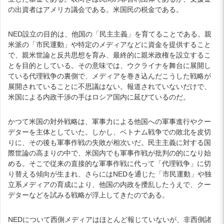
の出資者はアメリカ議会である。米国民の税金である。
NED設立の目的は、他国の「民主主義」を育てることである。親
米派の「市民運動」や特定のメディアなどに資金を提供すること
で、親米世論と反共思想を育み、最終的に親米政権を設立するこ
とを目的としている。その意味では、ウクライナを舞台に展開し
ている代理戦争の裏側で、メディアを巻き込んだこうした戦略が
展開されていることに不思議はない。報道されていないだけで、
米国による内政干渉の手はロシア国内に延びているのだ。
かつて米国の対外戦略は、軍事力による他国への軍事進行やクー
デターを主体としていた。しかし、ベトナム戦争での敗北を皮切
りに、その後も軍事作戦の失敗が相次いだ。民主主義に対する国
際世論の高まりの中で、米国内でも軍事作戦が批判の的になり始
める。そこで従来の直接的な軍事作戦に代って「代理戦争」に切
り替える傾向が生まれ、さらにはNEDを通じた「市民運動」や独
立系メディアの育成により、他国の内政を攪乱したうえで、クー
デターなどを試みる戦略が浮上してきたのである。
NEDについて西側メディアはほとんど報じていないが、非西側諸