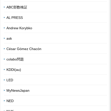
ABC部数検証
AL PRESS
Andrew Korybko
ask
César Gómez Chacón
colabo問題
KDDI(au)
LED
MyNewsJapan
NED