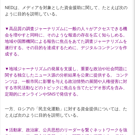
NEDは、メディアを対象とした資金援助に関して、たとえば次の
ように目的を説明している。
▼高品質の調査ジャーナリズムに一般の人々がアクセスできる機
会を増やすと同時に、そのような報道の存在を広く知らしめる。
地域や国際機関による報告に焦点をあてた調査ジャーナリズムを
遂行する。その目的を達成するために、デジタルコンテンツを作
成する。
▼地域ジャーナリズムの発展を支援し、重要な政治や社会問題に
関する独立したニュース源の分析結果を公衆に提供する。 コンテ
ンツは、一般市民に影響を与える政治情勢の展開や人権侵害に対
する市民活動などのトピックに焦点を当てたビデオ形式を含み、
定期的にオンラインやSNSで発信する。
一方、ロシアの「民主化運動」に対する資金提供については、た
とえば次のように目的を説明している。
▼活動家、政治家、公共思想のリーダーを繋ぐネットワークを強