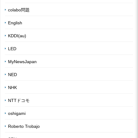
colabo問題
English
KDDI(au)
LED
MyNewsJapan
NED
NHK
NTTドコモ
oshigami
Roberto Trobajo