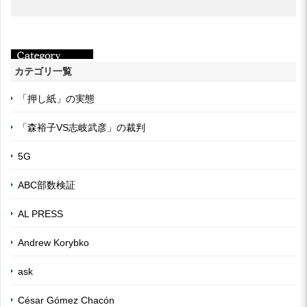
カテゴリ一覧
「押し紙」の実態
「森裕子VS志岐武彦」の裁判
5G
ABC部数検証
AL PRESS
Andrew Korybko
ask
César Gómez Chacón