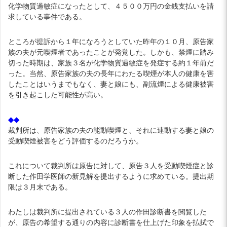
化学物質過敏症になったとして、４５００万円の金銭支払いを請
求している事件である。
ところが提訴から１年になろうとしていた昨年の１０月、原告家
族の夫が元喫煙者であったことが発覚した。しかも、禁煙に踏み
切った時期は、家族３名が化学物質過敏症を発症する約１年前だ
った。当然、原告家族の夫の長年にわたる喫煙が本人の健康を害
したことはいうまでもなく、妻と娘にも、副流煙による健康被害
を引き起こした可能性が高い。
◆◆
裁判所は、原告家族の夫の能動喫煙と、それに連動する妻と娘の
受動喫煙被害をどう評価するのだろうか。
これについて裁判所は原告に対して、原告３人を受動喫煙症と診
断した作田学医師の新見解を提出するように求めている。提出期
限は３月末である。
わたしは裁判所に提出されている３人の作田診断書を閲覧した
が、原告の希望する通りの内容に診断書を仕上げた印象を払拭で