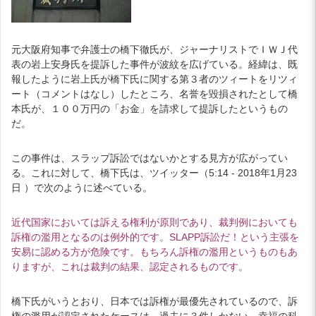
元大阪府知事で弁護士の橋下徹氏が、ジャーナリストでＩＷＪ代
表の岩上安身氏を提訴した事件が波紋を広げている。経緯は、既
報したように岩上氏が橋下氏に関する第３者のツィートをリツィ
ート（コメントはなし）したところ、名誉を毀損されたとして橋
本氏が、１００万円の「お金」を請求して提訴したというもの
だ。
この事件は、スラップ訴訟ではないかとする見方が広がってい
る。これに対して、橋下氏は、ツイッター（5:14 - 2018年1月23
日 ）で次のように述べている。
近代国家においては訴える権利が原則であり、裁判例においても
訴権の濫用となるのは例外的です。SLAPP訴訟だ！という主張を
安易に認める方が危険です。もちろん訴権の濫用というものもあ
りますが、これは裁判の結果、認定されるものです。
橋下氏がいうとおり、日本では訴権が最優先されているので、訴
権の濫用が認定されたケースは、過去に３件しかない。幸福の科