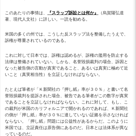
このあたりの事情は、
『スラップ訴訟とは何か』
（烏賀陽弘道
著、現代人文社）に詳しい。一読を勧める。
米国の多くの州では、こうした反スラップ法を整備したうえで、
訴権が尊重されているのである。
これに対して日本では、訴権は認めるが、訴権の濫用を防止する
法律は整備されていない。しかも、名誉毀損裁判の場合、訴因と
なった被告側の言動が真実であること、あるいは真実に極めて近
いこと（真実相当性）を立証しなければならない。
たとえば筆者が「Ｋ新聞社の『押し紙』率が３０％」と書いて名
誉毀損裁判を提訴された場合、被告である筆者がこの数字が真実
であることを立証しなければならない。これに対して、もし、こ
の裁判が米国のカリフォルニアで開かれるのであれば、Ｋ新聞社
の側が「押し紙」率が３０％に達していない証拠を示さなければ
ならない。「押し紙」問題には公益性があるからだ。このように
米国では、立証責任は原告側にあるのだ。日本とは法体系が異な
っているのだ。