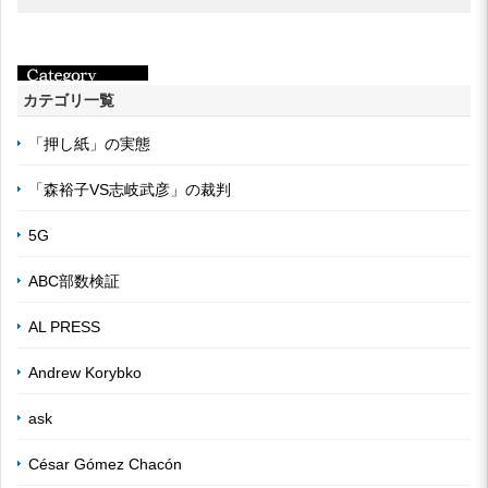
カテゴリ一覧
「押し紙」の実態
「森裕子VS志岐武彦」の裁判
5G
ABC部数検証
AL PRESS
Andrew Korybko
ask
César Gómez Chacón