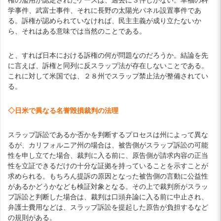
学事件、武富士事件、それに長野の太陽光パネル設置事件であ
る。訴権が認められていなければ、民主主義が成り立たないか
ら、それはある意味では当然のことである。
と、すれば日本における訴権の何が問題なのだろうか。結論を先
に言えば、訴権と同列に反スラップ法が存在しないことである。
これに対して米国では、２８州でスラップ禁止法が整備されてい
る。
◇日米で異なる名誉毀損裁判の法理
スラップ訴訟であるか否かを判断するプロセスは州によって異な
るが、カリフォルニア州の場合は、被告側がスラップ訴訟の可能
性を申し立てた場合、裁判に入る前に、原告側が請求内容の正当
性を立証できるだけの十分な証拠を持っていることを示すことが
求められる。もちろん提訴の原因となった被告側の言動に公益性
があるかどうかなども検証対象となる。その上で裁判所がスラッ
プ訴訟と判断した場合は、裁判は口頭弁論に入る前に中止され、
弁護士費用などは、スラップ訴訟を提起した原告が負担するなど
の規則がある。