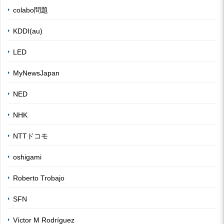
colabo問題
KDDI(au)
LED
MyNewsJapan
NED
NHK
NTTドコモ
oshigami
Roberto Trobajo
SFN
Víctor M Rodríguez