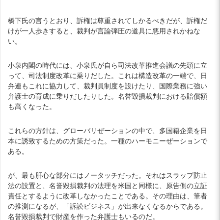
橋下氏の言うとおり、訴権は尊重されてしかるべきだが、訴権だ
けが一人歩きすると、裁判が言論弾圧の道具に悪用されかねな
い。
小泉内閣の時代には、小泉氏が自ら司法改革推進会議の先頭に立
って、司法制度改革に乗りだした。これは構造改革の一端で、日
弁連もこれに協力して、裁判員制度を設けたり、国際業務に強い
弁護士の育成に乗りだしたりした。名誉毀損裁判における賠償額
も高くなった。
これらの方針は、グローバリぜーションの中で、多国籍企業を日
本に誘致するための方策だった。一種のハーモニーぜーションで
ある。
が、最も肝心な部分にはノータッチだった。それはスラップ防止
法の設置と、名誉毀損裁判の法理を米国と同様に、原告側の立証
責任とするように改革しなかったことである。その理由は、筆者
の推測になるが、「訴訟ビジネス」が出来なくなるからである。
名誉毀損裁判で財産を作った弁護士もいるのだ。