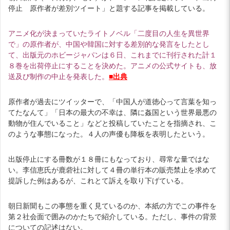
停止 原作者が差別ツイート」と題する記事を掲載している。
アニメ化が決まっていたライトノベル「二度目の人生を異世界
で」の原作者が、中国や韓国に対する差別的な発言をしたとし
て、出版元のホビージャパンは６日、これまでに刊行された計１
８巻を出荷停止にすることを決めた。アニメの公式サイトも、放
送及び制作の中止を発表した。
■出典
原作者が過去にツイッターで、「中国人が道徳心って言葉を知っ
てたなんて」「日本の最大の不幸は、隣に姦国という世界最悪の
動物が住んでいること」などと投稿していたことを指摘され、こ
のような事態になった。４人の声優も降板を表明したという。
出版停止にする冊数が１８冊にもなっており、尋常な量ではな
い。李信恵氏が鹿砦社に対して４冊の単行本の販売禁止を求めて
提訴した例はあるが、これとて訴えを取り下げている。
朝日新聞もこの事態を重く見ているのか、本紙の方でこの事件を
第２社会面で囲みのかたちで紹介している。ただし、事件の背景
についての記述はない。