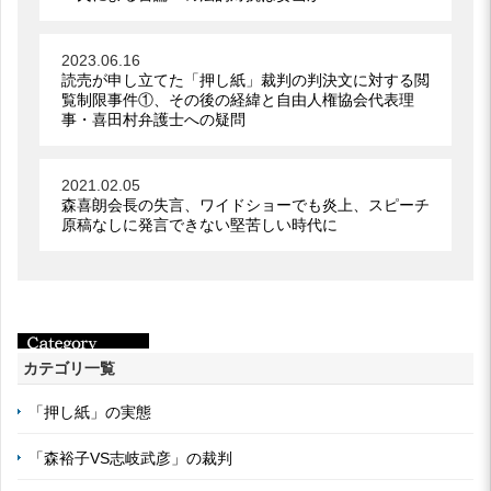
2023.06.16
読売が申し立てた「押し紙」裁判の判決文に対する閲
覧制限事件①、その後の経緯と自由人権協会代表理
事・喜田村弁護士への疑問
2021.02.05
森喜朗会長の失言、ワイドショーでも炎上、スピーチ
原稿なしに発言できない堅苦しい時代に
カテゴリ一覧
「押し紙」の実態
「森裕子VS志岐武彦」の裁判