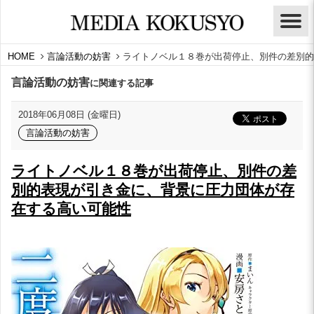
HOME
言論活動の妨害
ライトノベル１８巻が出荷停止、別件の差別的
言論活動の妨害
に関連する記事
2018年06月08日 (金曜日)
言論活動の妨害
ライトノベル１８巻が出荷停止、別件の差
別的表現が引き金に、背景に圧力団体が存
在する高い可能性