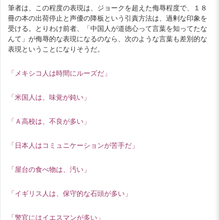
筆者は、この程度の表現は、ジョークを超えた侮辱程度で、１８
冊の本の出荷停止と声優の降板という引責方法は、過剰な印象を
受ける。とりわけ前者、「中国人が道徳心って言葉を知ってたな
んて」が侮辱的な表現になるのなら、次のような言葉も差別的な
表現ということになりそうだ。
「メキシコ人は時間にルーズだ」
「米国人は、味覚が鈍い」
「Ａ高校は、不良が多い」
「日本人はコミュニケーションが苦手だ」
「屋台の食べ物は、汚い」
「イギリス人は、保守的な石頭が多い」
「警官にはイエスマンが多い」