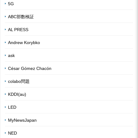
5G
ABC部数検証
AL PRESS
Andrew Korybko
ask
César Gómez Chacón
colabo問題
KDDI(au)
LED
MyNewsJapan
NED