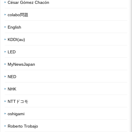
César Gómez Chacón
colabo問題
English
KDDI(au)
LED
MyNewsJapan
NED
NHK
NTTドコモ
oshigami
Roberto Trobajo