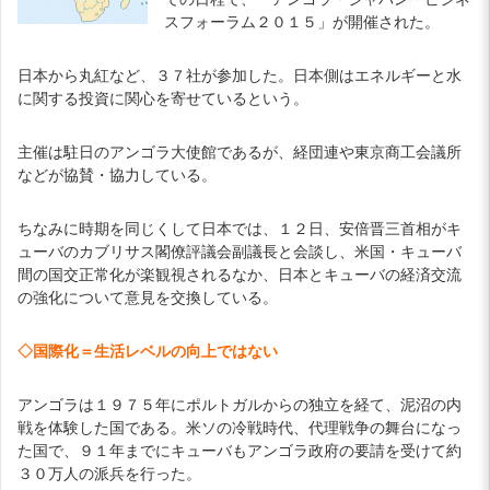
スフォーラム２０１５」が開催された。
日本から丸紅など、３７社が参加した。日本側はエネルギーと水
に関する投資に関心を寄せているという。
主催は駐日のアンゴラ大使館であるが、経団連や東京商工会議所
などが協賛・協力している。
ちなみに時期を同じくして日本では、１２日、安倍晋三首相がキ
ューバのカブリサス閣僚評議会副議長と会談し、米国・キューバ
間の国交正常化が楽観視されるなか、日本とキューバの経済交流
の強化について意見を交換している。
◇国際化＝生活レベルの向上ではない
アンゴラは１９７５年にポルトガルからの独立を経て、泥沼の内
戦を体験した国である。米ソの冷戦時代、代理戦争の舞台になっ
た国で、９１年までにキューバもアンゴラ政府の要請を受けて約
３０万人の派兵を行った。