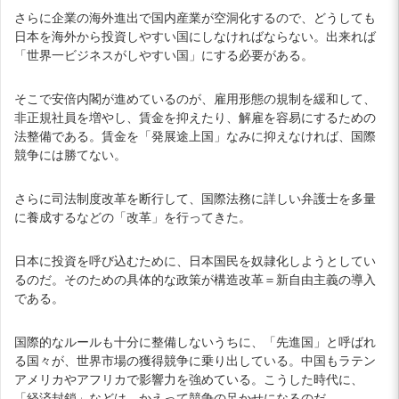
さらに企業の海外進出で国内産業が空洞化するので、どうしても
日本を海外から投資しやすい国にしなければならない。出来れば
「世界一ビジネスがしやすい国」にする必要がある。
そこで安倍内閣が進めているのが、雇用形態の規制を緩和して、
非正規社員を増やし、賃金を抑えたり、解雇を容易にするための
法整備である。賃金を「発展途上国」なみに抑えなければ、国際
競争には勝てない。
さらに司法制度改革を断行して、国際法務に詳しい弁護士を多量
に養成するなどの「改革」を行ってきた。
日本に投資を呼び込むために、日本国民を奴隷化しようとしてい
るのだ。そのための具体的な政策が構造改革＝新自由主義の導入
である。
国際的なルールも十分に整備しないうちに、「先進国」と呼ばれ
る国々が、世界市場の獲得競争に乗り出している。中国もラテン
アメリカやアフリカで影響力を強めている。こうした時代に、
「経済封鎖」などは、かえって競争の足かせになるのだ。