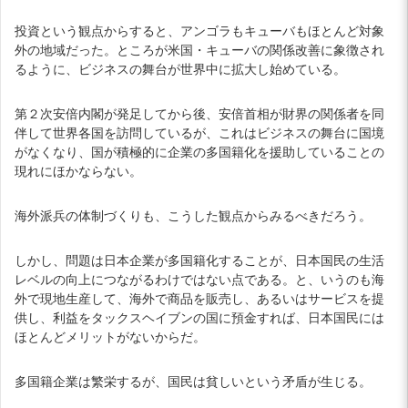
投資という観点からすると、アンゴラもキューバもほとんど対象
外の地域だった。ところが米国・キューバの関係改善に象徴され
るように、ビジネスの舞台が世界中に拡大し始めている。
第２次安倍内閣が発足してから後、安倍首相が財界の関係者を同
伴して世界各国を訪問しているが、これはビジネスの舞台に国境
がなくなり、国が積極的に企業の多国籍化を援助していることの
現れにほかならない。
海外派兵の体制づくりも、こうした観点からみるべきだろう。
しかし、問題は日本企業が多国籍化することが、日本国民の生活
レベルの向上につながるわけではない点である。と、いうのも海
外で現地生産して、海外で商品を販売し、あるいはサービスを提
供し、利益をタックスヘイブンの国に預金すれば、日本国民には
ほとんどメリットがないからだ。
多国籍企業は繁栄するが、国民は貧しいという矛盾が生じる。