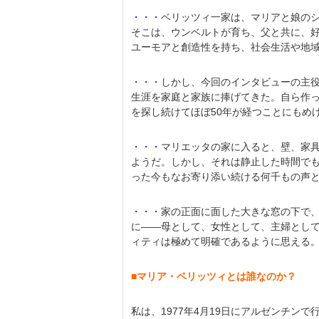
・・・
ベリッツィ一家は、マリアと娘のシ
そこは、ウンベルトが育ち、父と共に、
ユーモアと創造性を持ち、社会生活や地
・・・
しかし、今回のインタビューの主
生涯を家庭と家族に捧げてきた。自ら作っ
を探し続けてほぼ50年が経つことにもめ
・・・
マリエッタの家に入ると、壁、家
ようだ。しかし、それは静止した時間でも
った今もなお寄り添い続ける何千もの声
・・・
家の正面に面した大きな窓の下で
に――母として、女性として、主婦とし
ィティは極めて明確であるように思える
■マリア・ベリッツィとは誰なのか？
私は、1977年4月19日にアルゼンチン