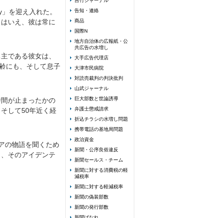
吉竹ジャーナル
y」を迎え入れた。
告知・連絡
とはいえ、彼は常に
商品
国際N
地方自治体の広報紙・公
共広告の水増し
ち主である彼女は、
大手広告代理店
年齢にも、そして息子
大津市民病院
対読売裁判の判決批判
山武ジャーナル
巨大部数と世論誘導
時間が止まったかの
弁護士懲戒請求
そして50年近く経
折込チラシの水増し問題
携帯電話の基地局問題
政治資金
アの物語を聞くため
新聞・公序良俗違反
と、そのアイデンテ
新聞セールス・チーム
新聞に対する消費税の軽
減税率
新聞に対する軽減税率
新聞の偽装部数
新聞の発行部数
新聞ばなれ