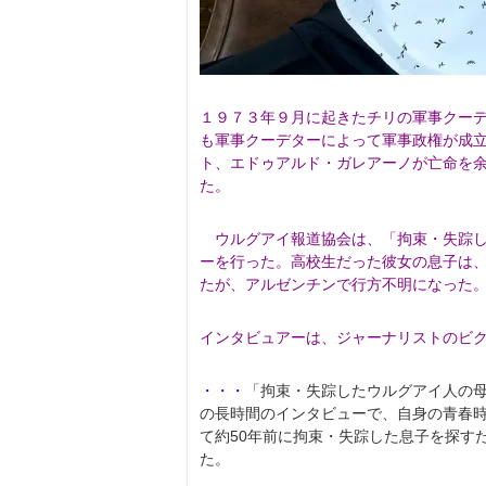
１９７３年９月に起きたチリの軍事クー
も軍事クーデターによって軍事政権が成
ト、エドゥアルド・ガレアーノが亡命を
た。
ウルグアイ報道協会は、「拘束・失踪し
ーを行った。高校生だった彼女の息子は
たが、アルゼンチンで行方不明になった
インタビュアーは、ジャーナリストのビクトリア・
・・・
「拘束・失踪したウルグアイ人の母
の長時間のインタビューで、自身の青春
て約50年前に拘束・失踪した息子を探す
た。