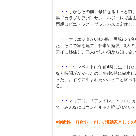
・・・
しかしその前、母になるずっと前
県（カラブリア州）サン・バジーレで生ま
両親はピエドラス・ブランカスに定住し
・・・
マリエッタが6歳の時、両親は有
た。そこで家を建て、仕事や勉強、3人
アイに移住し、二人は幼い頃から知り合い
・・・
「ウンベルトは午前4時に生まれ
なり時間がかかったの。午後5時に破水し
った」。すぐに生まれたシルビアと比べ
る。
・・・
マリアは、「アンドレス・ソロ」
で、みんなにはウンベルトと呼ばれてい
■創造性、好奇心、そして活動家としての