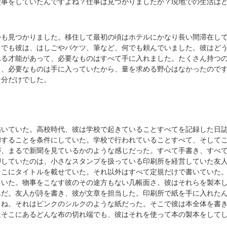
仕事をしていたんですよね？仕事は見つかりましたか？現地での生活は
つも見つかりました。移住して最初の頃はホテルにかなり長い間滞在し
。でも彼は、はしごやバケツ、筆など、何でも頼んでいました。彼はど
れる才能があって、必要なものはすべて手に入れました。たくさん持つ
ら、必要なものは手に入っていたから、量を求める野心はなかったので
な分だけでした。
描いていた。高校時代、彼は学校で起きていることすべてを記録した日
却することを条件にしていた。学校で行われていることすべて、そして
が、まるで新聞を見ているかのような感じだった。すべて手書き、すべ
押していたのは、小さなスタンプを扱っている印刷所を経営していた友
そこにタイトルを載せていた。それ以外はすべて定規だけで書いていた
ていた。物事をこなす彼のその途方もない几帳面さ。彼はそれらを製本
んだ。友人が詩を書き、彼が文章を担当した。印刷所で紙を手に入れた
らね。それはピンクのシルクのような紙だった。そこで彼は本全体を書
はそこにあるどんな布の切れ端でも、彼はそれを使って本の製本をして