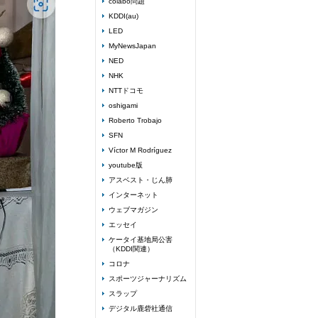
colabo問題
KDDI(au)
LED
MyNewsJapan
NED
NHK
NTTドコモ
oshigami
Roberto Trobajo
SFN
Víctor M Rodríguez
youtube版
アスベスト・じん肺
インターネット
ウェブマガジン
エッセイ
ケータイ基地局公害
（KDDI関連）
コロナ
スポーツジャーナリズム
スラップ
デジタル鹿砦社通信