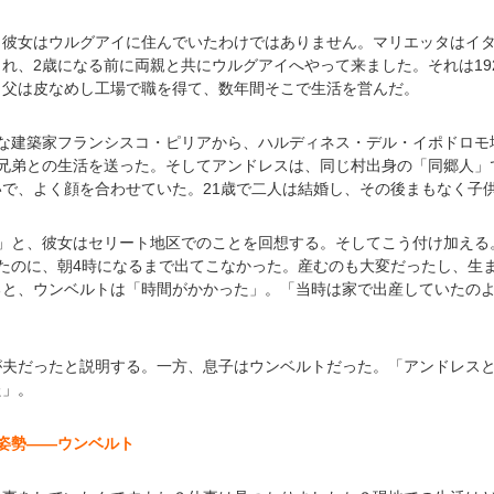
、彼女はウルグアイに住んでいたわけではありません。マリエッタはイ
れ、2歳になる前に両親と共にウルグアイへやって来ました。それは19
、父は皮なめし工場で職を得て、数年間そこで生活を営んだ。
名な建築家フランシスコ・ピリアから、ハルディネス・デル・イポドロモ
の兄弟との生活を送った。そしてアンドレスは、同じ村出身の「同郷人」
で、よく顔を合わせていた。21歳で二人は結婚し、その後まもなく子
た」と、彼女はセリート地区でのことを回想する。そしてこう付け加える
たのに、朝4時になるまで出てこなかった。産むのも大変だったし、生
ると、ウンベルトは「時間がかかった」。「当時は家で出産していたの
が夫だったと説明する。一方、息子はウンベルトだった。「アンドレス
た」。
姿勢――ウンベルト