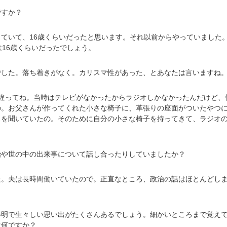
ですか？
ていて、16歳くらいだったと思います。それ以前からやっていました。
は16歳くらいだったでしょう。
でした。落ち着きがなく。カリスマ性があった、とあなたは言いますね
は違ってね。当時はテレビがなかったからラジオしかなかったんだけど、
の。お父さんが作ってくれた小さな椅子に、革張りの座面がついたやつ
スを聞いていたの。そのために自分の小さな椅子を持ってきて、ラジオ
治や世の中の出来事について話し合ったりしていましたか？
た。夫は長時間働いていたので。正直なところ、政治の話はほとんどし
鮮明で生々しい思い出がたくさんあるでしょう。細かいところまで覚え
は何ですか？