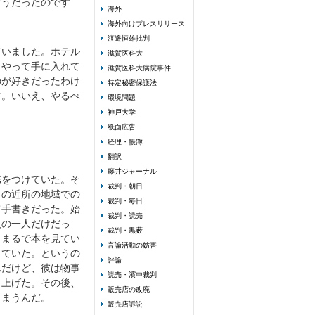
どうだったのです
海外
海外向けプレスリリース
渡邉恒雄批判
ていました。ホテル
滋賀医科大
うやって手に入れて
滋賀医科大病院事件
のが好きだったわけ
特定秘密保護法
す。いいえ、やるべ
環境問題
神戸大学
紙面広告
経理・帳簿
翻訳
藤井ジャーナル
誌をつけていた。そ
裁判・朝日
この近所の地域での
裁判・毎日
て手書きだった。始
裁判・読売
人の一人だけだっ
裁判・黒薮
。まるで本を見てい
言論活動の妨害
していた。というの
評論
んだけど、彼は物事
読売・濱中裁判
き上げた。その後、
販売店の改廃
しまうんだ。
販売店訴訟