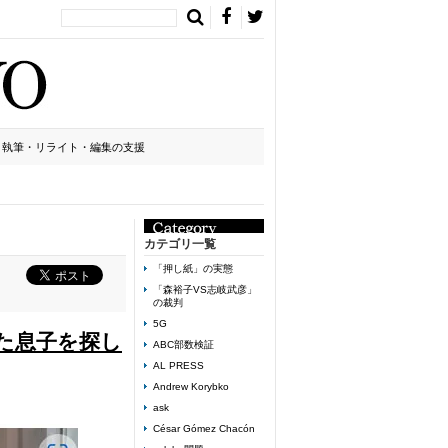
執筆・リライト・編集の支援
カテゴリ一覧
「押し紙」の実態
「森裕子VS志岐武彦」
の裁判
5G
た息子を探し
ABC部数検証
AL PRESS
Andrew Korybko
ask
César Gómez Chacón