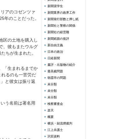
新聞奨学生
タリアのコゼンツァ
新聞業界の政界工作
25年のことだった。
新聞発行部数と押し紙
新聞社と警察の関係
新聞社の経営難
新聞紙面の批評
地区の土地を購入し
新自由主義
で、彼もまたウルグ
日本の政治
供たちが生まれた。
日経新聞
書評・出版物の紹介
。「生まれるまでか
最高裁問題
まれるのも一苦労だ
朝霞市の問題
よ」と彼女は振り返
未分類
未分類
未分類
という名前は署名用
検察審査会
楽天
概要
横浜・副流煙裁判
江上弁護士
沢田資料