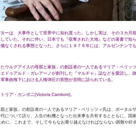
デターは、大事件として世界中に知れ渡った。しかし実は、その３カ月
立していた。それに伴い、日本でも『収奪された大地』などの著書で知
余儀なくされる事態となった。さらに１９７６年には、アルゼンチンで
たウルグアイ人の母親と家族」の創設者の一人であるマリア・ベリッ
、エドゥアルド・ガレアーノが創刊した『マルチャ』誌などを愛読し、
。軍事政権下における人権弾圧の実態が克明に語られている。
カンボニ(Victoria Camboni)。
親と家族」の創設者の一人であるマリア・ベリッツィ氏は、ポータルサイト
時代について語り、人生の転機となった出来事を共有するとともに、国
ために、これまで、そして今もなお乗り越えなければならない困難や紆