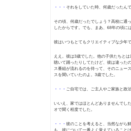
・・・
それをしていた時、何歳だったん
その頃、何歳だったでしょう？高校に通っ
したからです。でも、まあ、68年の頃に
彼はいつもとてもクリエイティブな少年
ええ。彼は3歳でした。他の子供たちと
聴いて踊ったりしてたけど、彼は違った
ス番組が流れるのを待って、そのニュー
スを聞いていたのよ。3歳でした。
・・・
ご自宅では、ご主人やご家族と政
いいえ、家ではほとんどありませんでし
オで聞く程度でした。
・・・
彼のことを考えると、当然ながら
も、彼について一番よく覚えていること