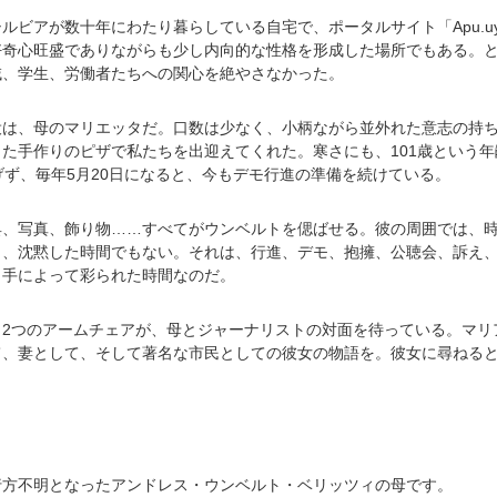
ルビアが数十年にわたり暮らしている自宅で、ポータルサイト「Apu.u
好奇心旺盛でありながらも少し内向的な性格を形成した場所でもある。
域、学生、労働者たちへの関心を絶やさなかった。
役は、母のマリエッタだ。口数は少なく、小柄ながら並外れた意志の持
た手作りのピザで私たちを出迎えてくれた。寒さにも、101歳という
げず、毎年5月20日になると、今もデモ行進の準備を続けている。
具、写真、飾り物……すべてがウンベルトを偲ばせる。彼の周囲では、
、沈黙した時間でもない。それは、行進、デモ、抱擁、公聴会、訴え、
と手によって彩られた時間なのだ。
、2つのアームチェアが、母とジャーナリストの対面を待っている。マリ
て、妻として、そして著名な市民としての彼女の物語を。彼女に尋ねる
。
で行方不明となったアンドレス・ウンベルト・ベリッツィの母です。