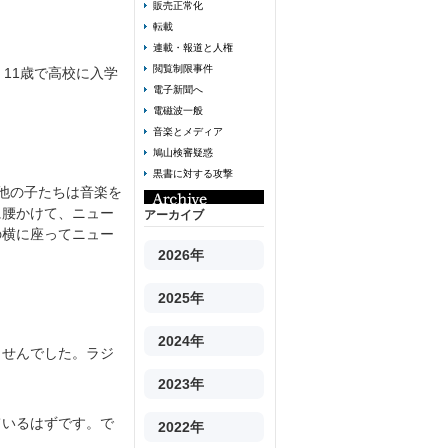
販売正常化
転載
連載・報道と人権
閲覧制限事件
11歳で高校に入学
電子新聞へ
電磁波一般
音楽とメディア
。
鳩山検審疑惑
黒書に対する攻撃
他の子たちは音楽を
に腰かけて、ニュー
アーカイブ
の横に座ってニュー
2026年
2025年
2024年
ませんでした。ラジ
2023年
ているはずです。で
2022年