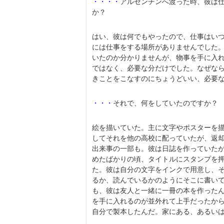
・・・・
アルゼンチンへ渡った時、彼は
か？
はい、彼は何でもやったので、仕事はい
には仕事をする場所がありませんでした
いたのか分かりませんが、物事を手に入
ではなく、必要な分だけでした。なぜな
きことをこなすのにちょうどいい、必要
・・・
それで、何をしていたのですか？
絵を描いていた。主に文字やポスターを
してそれを他の高校に配っていたが、返
出来事の一部も。彼は日誌を作っていた
めたばかりの頃、タイトルにスタンプを
た。彼は自分の文字をインクで用意し、
るか、読んでいるかのようにそこに書い
も、彼は友人と一緒に一冊の本を作った
を手に入れるのが並外れて上手だったか
自分で製本したんだ。家にある、あるい