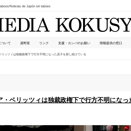
boos/Noticias de Japón sin tabúes
について
資料室
リンク
支援・カンパのお願い
情報提供の窓口
・ベリッツィは独裁政権下で行方不明になった息子を探し続けている
リア・ベリッツィは独裁政権下で行方不明になっ