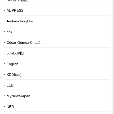
AL PRESS
Andrew Korybko
ask
César Gómez Chacón
colabo問題
English
KDDI(au)
LED
MyNewsJapan
NED