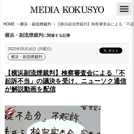
HOME
横浜・副流煙裁判
【横浜副流煙裁判】検察審査会による「不起
横浜・副流煙裁判
に関連する記事
2022年05月16日 (月曜日)
横浜・副流煙裁判
【横浜副流煙裁判】検察審査会による「不
起訴不当」の議決を受け、ニューソク通信
が解説動画を配信