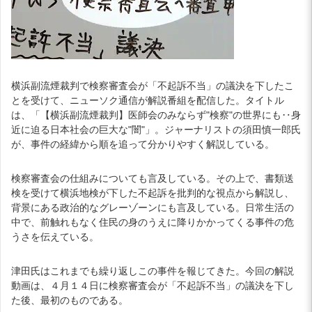
横浜副流煙裁判で検察審査会が「不起訴不当」の議決を下したこ
とを受けて、ニューソク通信が解説番組を配信した。タイトル
は、「【横浜副流煙裁判】医師会のみならず"検察"の世界にも‥身
近に迫る日本社会の巨大な"闇"」。ジャーナリストの須田慎一郎氏
が、事件の経緯から順を追って分かりやすく解説している。
検察審査会の仕組みについても言及している。その上で、書類送
検を受けて横浜地検が下した不起訴を批判的な視点から解説し、
背景にある政治的なグレーゾーンにも言及している。日常生活の
中で、前触れもなく住民の身のうえに降りかかってくる事件の危
うさを伝えている。
津田氏はこれまでも繰り返しこの事件を報じてきた。今回の解説
動画は、４月１４日に検察審査会が「不起訴不当」の議決を下し
た後、最初のものである。