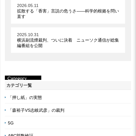
2026.05.11
拡散する「香害」言説の危うさ――科学的根拠を問い
直す
2025.10.31
横浜副流煙裁判、ついに決着 ニューソク通信が総集
編番組を公開
カテゴリ一覧
「押し紙」の実態
「森裕子VS志岐武彦」の裁判
5G
ABC部数検証