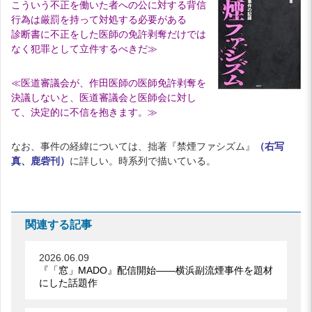
こういう不正を働いた者への公に対する背信
行為は厳罰を持って対処する必要がある
診断書に不正をした医師の免許剥奪だけでは
なく犯罪として立件するべきだ≫
≪医道審議会が、作田医師の医師免許剥奪を
決議しないと、医道審議会と医師会に対し
て、決定的に不信を抱きます。≫
なお、事件の経緯については、拙著『禁煙ファシズム』
（右写
真、鹿砦刊）
に詳しい。時系列で描いている。
関連する記事
2026.06.09
『「窓」MADO』配信開始――横浜副流煙事件を題材
にした話題作