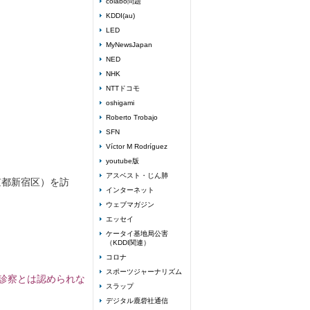
colabo問題
KDDI(au)
LED
MyNewsJapan
NED
NHK
NTTドコモ
oshigami
Roberto Trobajo
SFN
Víctor M Rodríguez
youtube版
アスベスト・じん肺
京都新宿区）を訪
インターネット
。
ウェブマガジン
エッセイ
ケータイ基地局公害
（KDDI関連）
コロナ
スポーツジャーナリズム
診察とは認められな
スラップ
デジタル鹿砦社通信