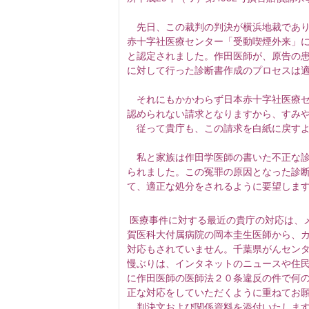
先日、この裁判の判決が横浜地裁であり
赤十字社医療センター「受動喫煙外来」に
と認定されました。作田医師が、原告の
に対して行った診断書作成のプロセスは
それにもかかわらず日本赤十字社医療セ
認められない請求となりますから、すみ
従って貴庁も、この請求を白紙に戻すよ
私と家族は作田学医師の書いた不正な診
られました。この冤罪の原因となった診
て、適正な処分をされるように要望しま
医療事件に対する最近の貴庁の対応は、
賀医科大付属病院の岡本圭生医師から、
対応もされていません。千葉県がんセン
慢ぶりは、インタネットのニュースや住
に作田医師の医師法２０条違反の件で何
正な対応をしていただくように重ねてお
判決文および関係資料を添付いたします