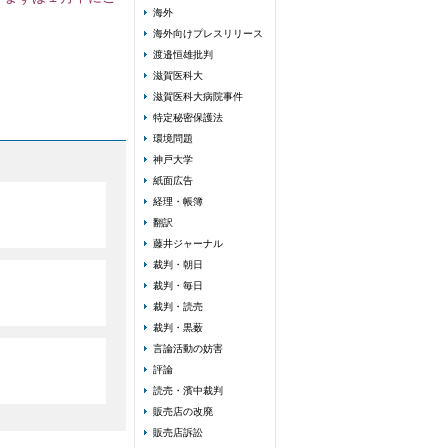
海外
す。
海外向けプレスリリース
渡邉恒雄批判
滋賀医科大
滋賀医科大病院事件
特定秘密保護法
環境問題
神戸大学
紙面広告
経理・帳簿
翻訳
藤井ジャーナル
裁判・朝日
裁判・毎日
裁判・読売
裁判・黒薮
言論活動の妨害
評論
読売・濱中裁判
販売店の改廃
販売店訴訟