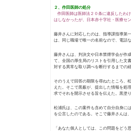
２、作田医師の処分
作田医師は医師法２０条に違反したわけ
はしなかったが、日本赤十字社・医療セ
藤井さんに対応したのは、指導課指導第
は、同じ職場で唯一の名前なので、電話
藤井さんは、判決文や日本禁煙学会が作
て、全国の厚生局のリストを引用した文
対する異常な取り調べを断行するまでの
そのうえで回答の期限を尋ねたところ、
えた。そこで黒薮が、提出した情報を処
求でそれを開示させる旨を伝えた。黒塗
松浦氏は、この案件も含めて自分自身に
を公言したのである。そこで藤井さんは
「あなた個人としては、この問題をどう