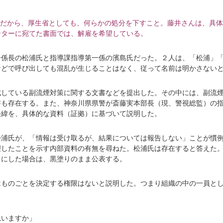
だから、厚生省としても、何らかの処分を下すこと。藤井さんは、具体
ンターに宛てた書面では、解雇を希望している。
一係長の松浦氏と指導課指導第一係の濱島氏だった。２人は、「松浦」
などで呼び出しても混乱が生じることはなく、従って名前は明かさない
成している副流煙対策に関する文書などを提出した。その中には、副流
書も存在する。また、神奈川県県警が斎藤実本部長（現、警視総監）の
経緯を、具体的な資料（証拠）に基づいて説明した。
松浦氏が、「情報は受け取るが、結果については報告しない」ことが慣
理したことを示す内部資料の有無を尋ねた。松浦氏は存在すると答えた
りにした場合は、黒塗りのまま公表する。
はものごとを決定する権限はないと説明した。つまり組織の中の一員と
、
思いますか」