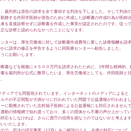
、裁判所は原告の請求を全て棄却する判決を下しました。そして判決
勤務する作田学医師が原告のために作成した診断書の作成行為が医師法
患者を直接診察せずに診断書を作成した事実が認定されたのです。従っ
適正な診察と認められなかったことになります。
ンターは、厚生労働省に対して診断書作成費等に要した診療報酬を請
やかに請求の修正を申告するように同医療センターへ勧告しました。
うにお願いします。
断書などを根拠に４５００万円を請求されたために、2年間も精神的、
断書を裁判所が公式に断罪したいま、厚生労働省としても、作田医師と
す。
メディアでも問題視されています。インターネットのメディアによると
カルテの不正閲覧が大掛かりに行われていた問題で公益通報が行われま
ターに勤務されていた志村福子医師による公益通報にも対応されません
民運動の情報網で知れ渡っており、多くの団体から不審の声が上がって
の対応もしなければ、さらに貴庁の信用を損なうのではないかと考えま
願いいたします。
ので、司法の認定事実（12頁）をご確認のうえ、今後の対応について