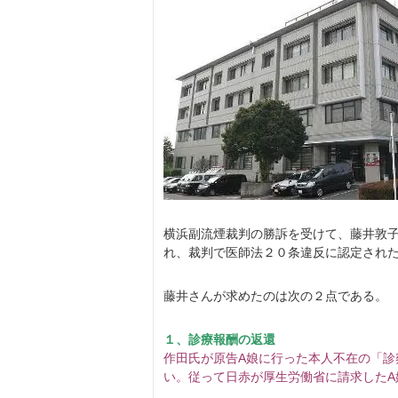
横浜副流煙裁判の勝訴を受けて、藤井敦
れ、裁判で医師法２０条違反に認定され
藤井さんが求めたのは次の２点である。
１、診療報酬の返還
作田氏が原告A娘に行った本人不在の「
い。従って日赤が厚生労働省に請求した