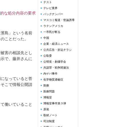
テスト
テレビ業界
的な処分内容の要求
バックナンバー
マスコミ報道・世論誘導
ラテンアメリカ
一市民が斬る
「濱島」という名前
中国
とのことだった。
企業・経済ニュース
公共広告・折込チラシ
煙被害の相談先とし
公取委
指示で、藤井さんに
公明党・創価学会
共謀罪・戦争関連法
内ゲバ事件
例になっていると答
化学物質過敏症
。そこで情報公開請
医療
医療問題
博報堂
博報堂事件第３弾
して働いていること
原発
取材ノート
司法制度