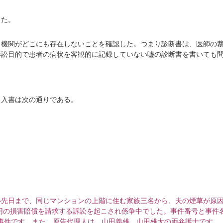
った。
る機関がどこにも存在しないことを確認した。つまり診断書は、医師の
訴訟目的で患者の病状を客観的に記録していない嘘の診断書を書いても
申入書は次の通りである。
先日まで、同じマンションの上階に住む家族三名から、夫の煙草が原
万円の損害賠償を請求する訴訟を起こされ係争中でした。事件番号と事件
請求事件です。また、原告代理人は、山田義雄、山田雄太の両弁護士です。