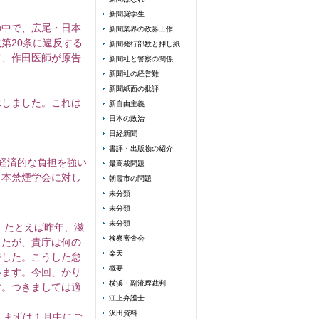
新聞奨学生
の中で、広尾・日本
新聞業界の政界工作
第20条に違反する
新聞発行部数と押し紙
て、作田医師が原告
新聞社と警察の関係
新聞社の経営難
新聞紙面の批評
求しました。これは
新自由主義
日本の政治
日経新聞
書評・出版物の紹介
経済的な負担を強い
最高裁問題
日本禁煙学会に対し
朝霞市の問題
未分類
未分類
未分類
、たとえば昨年、滋
検察審査会
したが、貴庁は何の
楽天
でした。こうした怠
概要
います。今回、かり
横浜・副流煙裁判
す。つきましては適
江上弁護士
沢田資料
、まずは１月中にご