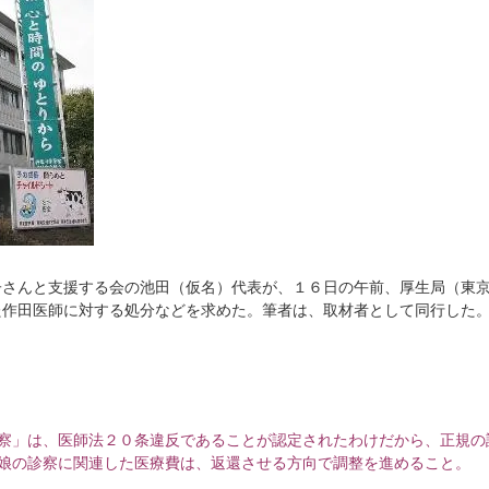
子さんと支援する会の池田（仮名）代表が、１６日の午前、厚生局（東
た作田医師に対する処分などを求めた。筆者は、取材者として同行した
診察」は、医師法２０条違反であることが認定されたわけだから、正規の
A娘の診察に関連した医療費は、返還させる方向で調整を進めること。