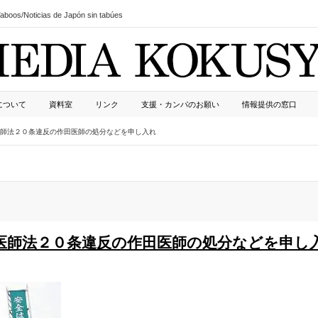
boos/Noticias de Japón sin tabúes
について
資料室
リンク
支援・カンパのお願い
情報提供の窓口
師法２０条違反の作田医師の処分などを申し入れ
医師法２０条違反の作田医師の処分などを申し