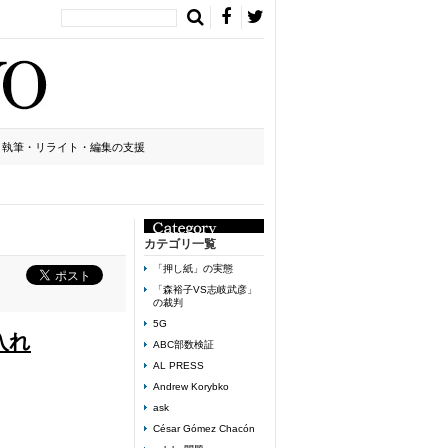
執筆・リライト・編集の支援
カテゴリ一覧
「押し紙」の実態
「森裕子VS志岐武彦」
の裁判
5G
入れ
ABC部数検証
AL PRESS
Andrew Korybko
ask
César Gómez Chacón