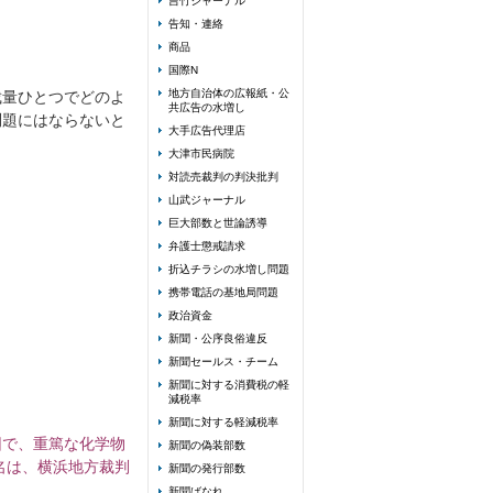
吉竹ジャーナル
告知・連絡
商品
国際N
地方自治体の広報紙・公
裁量ひとつでどのよ
共広告の水増し
問題にはならないと
大手広告代理店
大津市民病院
対読売裁判の判決批判
山武ジャーナル
巨大部数と世論誘導
弁護士懲戒請求
折込チラシの水増し問題
携帯電話の基地局問題
政治資金
新聞・公序良俗違反
新聞セールス・チーム
新聞に対する消費税の軽
減税率
新聞に対する軽減税率
因で、重篤な化学物
新聞の偽装部数
名は、横浜地方裁判
新聞の発行部数
新聞ばなれ