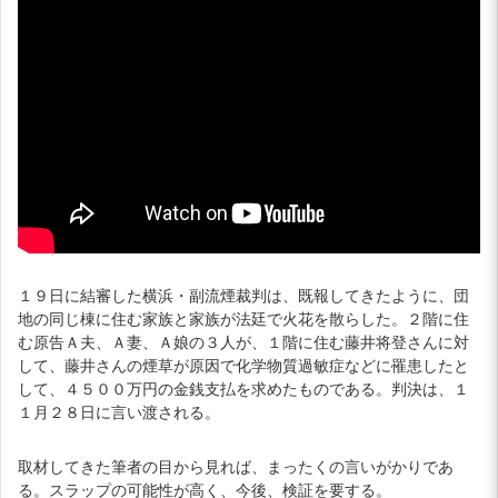
１９日に結審した横浜・副流煙裁判は、既報してきたように、団
地の同じ棟に住む家族と家族が法廷で火花を散らした。２階に住
む原告Ａ夫、Ａ妻、Ａ娘の３人が、１階に住む藤井将登さんに対
して、藤井さんの煙草が原因で化学物質過敏症などに罹患したと
して、４５００万円の金銭支払を求めたものである。判決は、１
１月２８日に言い渡される。
取材してきた筆者の目から見れば、まったくの言いがかりであ
る。スラップの可能性が高く、今後、検証を要する。