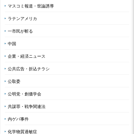
マスコミ報道・世論誘導
ラテンアメリカ
一市民が斬る
中国
企業・経済ニュース
公共広告・折込チラシ
公取委
公明党・創価学会
共謀罪・戦争関連法
内ゲバ事件
化学物質過敏症