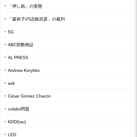
「押し紙」の実態
「森裕子VS志岐武彦」の裁判
5G
ABC部数検証
AL PRESS
Andrew Korybko
ask
César Gómez Chacón
colabo問題
KDDI(au)
LED