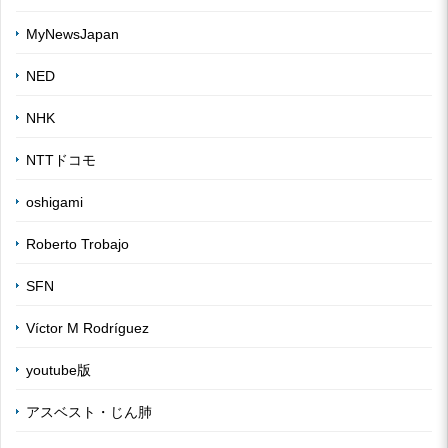
MyNewsJapan
NED
NHK
NTTドコモ
oshigami
Roberto Trobajo
SFN
Víctor M Rodríguez
youtube版
アスベスト・じん肺