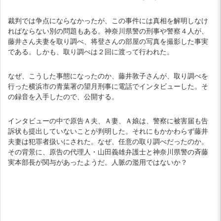
裁判では争点にならなかったが、この事件には真相を解明しなけ
ればならない別の問題もある。神奈川県警の刑事や警察４人が、
藤井さん夫妻を取り調べ、将登さんの部屋の写真を撮影した事実
である。しかも、取り調べは２回に渡って行われた。
なぜ、こうした事態になったのか、藤井敦子さんが、取り調べを
行った横浜市の青葉署の望月刑事に電話でインタビューした。そ
の録音を入手したので、公開する。
インタビューの中で原告Ａ夫、Ａ妻、Ａ娘は、警察に被害届も告
訴状も提出していないことが判明した。それにもかかわらず藤井
夫妻は犯罪者扱いにされた。なぜ、任意の取り調べだったのか。
その背景に、原告の代理人・山田義雄弁護士と神奈川県警の斉藤
実本部長が関与があったようだ。人脈の濫用ではないか？