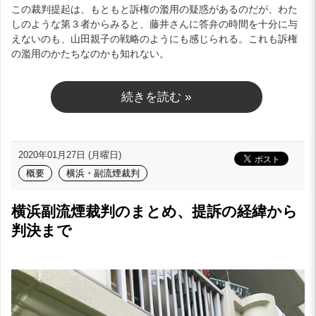
この裁判提起は、もともと訴権の濫用の疑惑があるのだが、わた
しのような第３者からみると、藤井さんに答弁の時間を十分に与
えないのも、山田親子の戦略のようにも感じられる。これも訴権
の濫用のかたちなのかも知れない。
続きを読む »
2020年01月27日 (月曜日)
概要
横浜・副流煙裁判
横浜副流煙裁判のまとめ、提訴の経緯から
判決まで