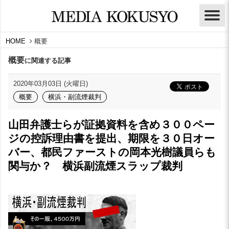
HOME
概要
概要
に関連する記事
2020年03月03日 (火曜日)
概要
横浜・副流煙裁判
山田弁護士らが証拠資料を含め３００ペー
ジの控訴理由書を提出、期限を３０日オー
バー、都民ファーストの岡本光樹議員らも
関与か？ 横浜副流煙スラップ裁判