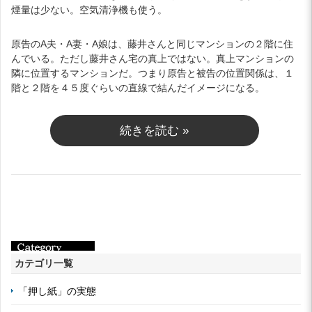
煙量は少ない。空気清浄機も使う。
原告のA夫・A妻・A娘は、藤井さんと同じマンションの２階に住
んでいる。ただし藤井さん宅の真上ではない。真上マンションの
隣に位置するマンションだ。つまり原告と被告の位置関係は、１
階と２階を４５度ぐらいの直線で結んだイメージになる。
続きを読む »
カテゴリ一覧
「押し紙」の実態