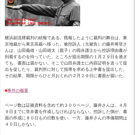
横浜副流煙裁判の続報である。既報したように裁判の舞台は、東
京地裁から東京高裁へ移った。被控訴人（元被告）の藤井将登さ
んは、山田義雄・山田雄太（親子）の両弁護士から控訴理由書が
到着するのを待っていた。ところが提出期限の１月２９日を過ぎ
ても、書面は届かない。そこで山田弁護士に内容証明を送って提
出を促したり、裁判所に対して指導を求める上申書を提出した。
その結果、期限からひと月おくれの２月２９日に書面が届いた。
■
事件の概要
ページ数は証拠資料を含めて約３００ページ。藤井さんは、４月
９日までに答弁書を作成しなければならない。控訴した側が、書
面の作成に８０日もの日数を使い、一方、藤井さんの準備期間は
４０日しかない。