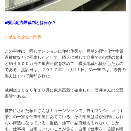
■横浜副流煙裁判とは何か？
◇被告と原告の関係
この事件は、同じマンションに住む住民が、煙草の煙で化学物質
過敏症などに罹患したとして、隣人に対して自室での喫煙の禁止
と約４５００万円の損害賠償を求めて、横浜地裁へ提訴したもの
である。提訴日は、２０１７年１１月2１日。第一審では、原告の
訴えはすべて棄却された。
裁判は２０２０年１０月に東京高裁で確定した。藤井さんの全面
書訴である。
被告にされた藤井さんはミュージシャンで、自宅マンション（１
階）の一室を仕事部屋にあてている。その部屋は音が外部にもれ
ない構造になっている。当然、煙草の副流煙ももれない。しか
も、仕事柄、自宅にいないことが多く、自宅で仕事をする際も喫