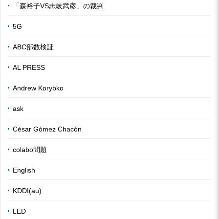
「森裕子VS志岐武彦」の裁判
5G
ABC部数検証
AL PRESS
Andrew Korybko
ask
César Gómez Chacón
colabo問題
English
KDDI(au)
LED