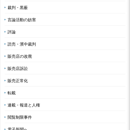
裁判・黒薮
言論活動の妨害
評論
読売・濱中裁判
販売店の改廃
販売店訴訟
販売正常化
転載
連載・報道と人権
閲覧制限事件
電子新聞へ