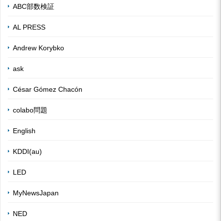
ABC部数検証
AL PRESS
Andrew Korybko
ask
César Gómez Chacón
colabo問題
English
KDDI(au)
LED
MyNewsJapan
NED