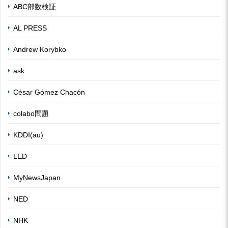
ABC部数検証
AL PRESS
Andrew Korybko
ask
César Gómez Chacón
colabo問題
KDDI(au)
LED
MyNewsJapan
NED
NHK