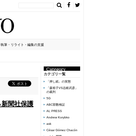
執筆・リライト・編集の支援
カテゴリ一覧
「押し紙」の実態
「森裕子VS志岐武彦」
の裁判
5G
る新聞社保護
ABC部数検証
AL PRESS
Andrew Korybko
ask
César Gómez Chacón