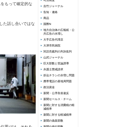
司法制度
れをもって確定的な
吉竹ジャーナル
告知・連絡
商品
した話し合いではな
国際N
地方自治体の広報紙・公
共広告の水増し
大手広告代理店
大津市民病院
対読売裁判の判決批判
山武ジャーナル
巨大部数と世論誘導
弁護士懲戒請求
折込チラシの水増し問題
携帯電話の基地局問題
政治資金
新聞・公序良俗違反
新聞セールス・チーム
新聞に対する消費税の軽
減税率
新聞に対する軽減税率
新聞の偽装部数
と位置づけ、それを
新聞の発行部数