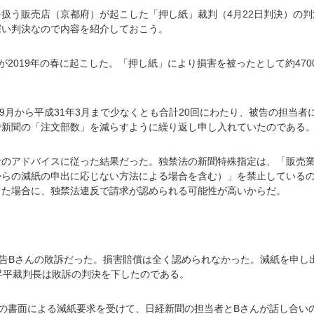
扱う販売店（京都府）が起こした「押し紙」裁判（4月22日判決）の
深い判決なので内容を紹介しておこう。
2019年の春に起こした。「押し紙」により損害を被ったとして約470
9月から平成31年3月まで少なくとも合計20回にわたり、被告の担当者
で新聞の「注文部数」を減らすように繰り返し申し入れていたのである
士のアドバイスに従った結果だった。独禁法の新聞特殊指定は、「販売
からの減紙の申出に応じない方法による場合を含む）」を禁止している
った場合に、独禁法違反で請求が認められる可能性が高いからだ。
原告Bさんの敗訴だった。損害賠償は全く認められなかった。減紙を申し
昇平裁判長は敗訴の判決を下したのである。
の書面による減紙要求を受けて、日経新聞の担当者とBさんが話し合い