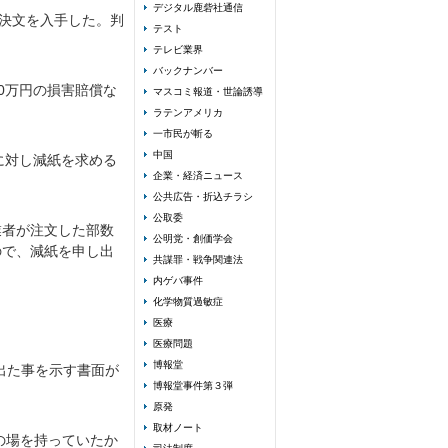
デジタル鹿砦社通信
判決文を入手した。判
テスト
テレビ業界
バックナンバー
0万円の損害賠償な
マスコミ報道・世論誘導
ラテンアメリカ
一市民が斬る
中国
に対し減紙を求める
企業・経済ニュース
。
公共広告・折込チラシ
公取委
業者が注文した部数
公明党・創価学会
ので、減紙を申し出
共謀罪・戦争関連法
内ゲバ事件
化学物質過敏症
医療
医療問題
博報堂
出た事を示す書面が
博報堂事件第３弾
原発
取材ノート
の場を持っていたか