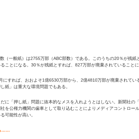
数（一般紙）は2755万部（ABC部数）である。このうちの20％が残紙
ることになる。30％が残紙とすれば、827万部が廃棄されていること
にすれば、おおよそ1億6530万部から、2億4810万部が廃棄されて
押し紙」は重大な環境問題でもある。
まだに「押し紙」問題に抜本的なメスを入れようとはしない。新聞社の
聞社を公権力機関の歯車として取り込むことによりメディアコントロー
いる可能性が高い。
も……