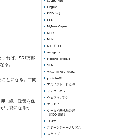
colabo問題
English
KDDI(au)
LED
MyNewsJapan
NED
NHK
NTTドコモ
oshigami
とすれば、551万部
Roberto Trobajo
になる。
SFN
Víctor M Rodríguez
youtube版
いることになる。年間
アスベスト・じん肺
インターネット
ウェブマガジン
「押し紙」政策を保
エッセイ
ルが可能になるか
ケータイ基地局公害
（KDDI関連）
コロナ
スポーツジャーナリズム
スラップ