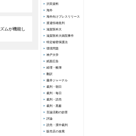
沢田資料
海外
海外向けプレスリリース
渡邉恒雄批判
ズムが機能し
滋賀医科大
滋賀医科大病院事件
特定秘密保護法
環境問題
神戸大学
紙面広告
経理・帳簿
翻訳
藤井ジャーナル
裁判・朝日
裁判・毎日
裁判・読売
裁判・黒薮
言論活動の妨害
評論
読売・濱中裁判
販売店の改廃