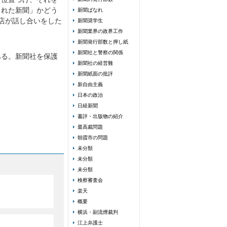
された新聞」かどう
新聞ばなれ
店が話し合いをした
新聞奨学生
新聞業界の政界工作
新聞発行部数と押し紙
新聞社と警察の関係
ある。新聞社を保護
新聞社の経営難
新聞紙面の批評
新自由主義
日本の政治
日経新聞
書評・出版物の紹介
最高裁問題
朝霞市の問題
未分類
未分類
未分類
検察審査会
楽天
概要
横浜・副流煙裁判
江上弁護士