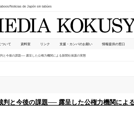
boos/Noticias de Japón sin tabúes
について
資料室
リンク
支援・カンパのお願い
情報提供の窓口
判と今後の課題── 露呈した公権力機関による新聞社保護の実態
裁判と今後の課題── 露呈した公権力機関によ