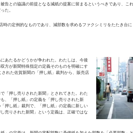
は被告との協議の前提となる減紙の提案に留まるというべきであり、こ
だった。
訪店時の定例的なものであり、減部数を求めるファクシミリをたたき台に
為にあたるかどうかが争われた。わたしは、今後
の双方が新聞特殊指定の定義そのものを明確にす
起こされた佐賀新聞の「押し紙」裁判から、販売店
形で「押し売りされた新聞」とされてきた。わた
でも、「押し紙」の定義を「押し売りされた新
の「押し紙」裁判で、「押し紙」の定義に新しい
押し売りされた新聞」という定義は、正確ではな
し紙」の定義は、新聞の実配部数に予備紙を加えた部数を「必要部数」