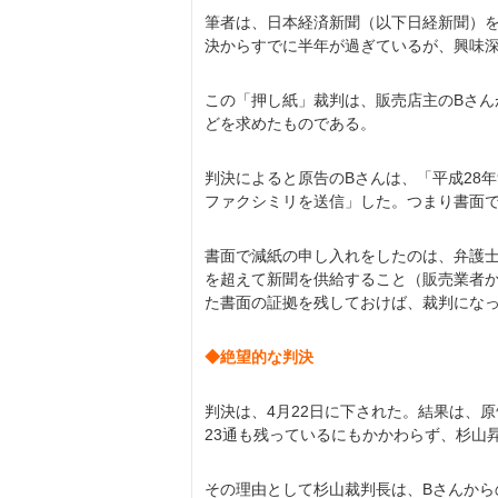
筆者は、日本経済新聞（以下日経新聞）を
決からすでに半年が過ぎているが、興味
この「押し紙」裁判は、販売店主のBさんが
どを求めたものである。
判決によると原告のBさんは、「平成28年
ファクシミリを送信」した。つまり書面
書面で減紙の申し入れをしたのは、弁護
を超えて新聞を供給すること（販売業者
た書面の証拠を残しておけば、裁判にな
◆絶望的な判決
判決は、4月22日に下された。結果は、
23通も残っているにもかかわらず、杉山
その理由として杉山裁判長は、Bさんから