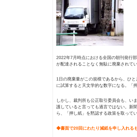
2022年7月時点における全国の朝刊発行部
が配達されることなく無駄に廃棄されてい
1日の廃棄量がこの規模であるから、ひと月
に試算すると天文学的な数字になる。「
しかし、裁判所も公正取引委員会も、い
護していると言っても過言ではない。新
ら、「押し紙」を黙認する政策を取って
◆書面で20回にわたり減紙を申し入れる