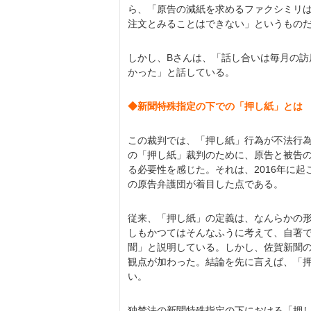
ら、「原告の減紙を求めるファクシミリ
注文とみることはできない」というもの
しかし、Bさんは、「話し合いは毎月の
かった」と話している。
◆新聞特殊指定の下での「押し紙」とは
この裁判では、「押し紙」行為が不法行
の「押し紙」裁判のために、原告と被告
る必要性を感じた。それは、2016年に
の原告弁護団が着目した点である。
従来、「押し紙」の定義は、なんらかの
しもかつてはそんなふうに考えて、自著
聞」と説明している。しかし、佐賀新聞
観点が加わった。結論を先に言えば、「
い。
独禁法の新聞特殊指定の下における「押