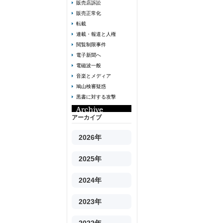
販売店訴訟
販売正常化
転載
連載・報道と人権
閲覧制限事件
電子新聞へ
電磁波一般
音楽とメディア
鳩山検審疑惑
黒書に対する攻撃
アーカイブ
2026年
2025年
2024年
2023年