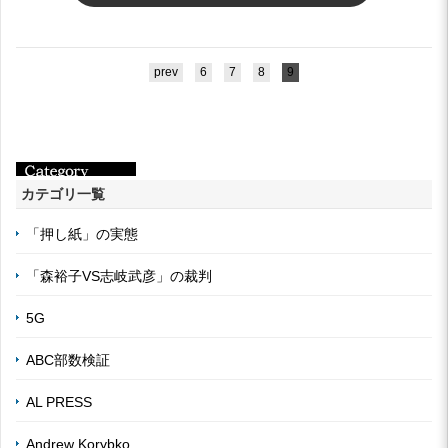
prev
6
7
8
9
カテゴリ一覧
「押し紙」の実態
「森裕子VS志岐武彦」の裁判
5G
ABC部数検証
AL PRESS
Andrew Korybko