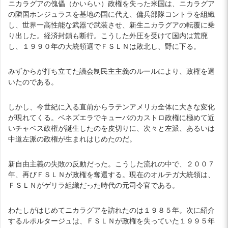
ニカラグアの傀儡（かいらい）政権を失った米国は、ニカラグア
の隣国ホンジュラスを基地の国に代え、傭兵部隊コントラを組織
し、世界一高性能な武器で武装させ、新生ニカラグアの転覆に乗
り出した。経済封鎖も断行。こうした外圧を受けて国内は荒廃
し、１９９０年の大統領選でＦＳＬＮは敗北し、野に下る。
みずからが打ち立てた議会制民主主義のルールにより、政権を退
いたのである。
しかし、今世紀に入る直前からラテンアメリカ全体に大きな変化
が現れてくる。ベネズエラでキューバのカストロ政権に極めて近
いチャベス政権が誕生したのを皮切りに、次々と左派、あるいは
中道左派の政権が生まれはじめたのだ。
新自由主義の失敗の反動だった。こうした流れの中で、２００７
年、再びＦＳＬＮが政権を奪還する。現在のオルテガ大統領は、
ＦＳＬＮがゲリラ組織だった時代の元司令官である。
わたしがはじめてニカラグアを訪れたのは１９８５年。次に紹介
するルポルタージュは、ＦＳＬＮが政権を失っていた１９９５年