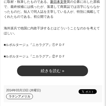
に取材・執筆したものである。
新日本文学
賞の公募に出した原稿
で、最終候補には残ったが、落選して商業誌では活字にならなか
ったものだ。知人で同人誌を主宰している人が、特別に掲載して
くれたものである。初公開である
海外派兵で他国に内政干渉するとはどういうことなのかを考えて
ほしい。
■ルポルタージュ『ニカラグア』①ＰＤＦ
■ルポルタージュ『ニカラグア』②ＰＤＦ
続きを読む »
2014年03月13日 (木曜日)
ラテンアメリカ