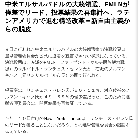
中米エルサルバドルの大統領選、FMLNが
僅差でリード、投票結果の再集計へ、ラテ
ンアメリカで進む構造改革＝新自由主義か
らの脱皮
９日に行われた中米エルサルバドルの大統領選挙の決戦投票は、
選挙管理委員会が公式に勝者を宣言できない状態になっている。
決戦投票は、左派のFMLN（ファラブンド・マルチ民族解放戦
線）のサルバドル・サンチェス・セレン氏と、右派のノルマン・
キハノ（元サンサルバドル市長）の間で行われた。
得票率は、サンチェス・セレン氏が５０・１１％、対立候補のノ
ルマン・キハノ氏が４９．８９％の僅少差だった。このために選
挙管理委員会は、開票結果を再検証している。
ただ、１０日付けの
New York Times
は、サンチェス・セレン氏
のリードが覆ることはないだろう、との選挙管理委員会の談話を
伝えている。