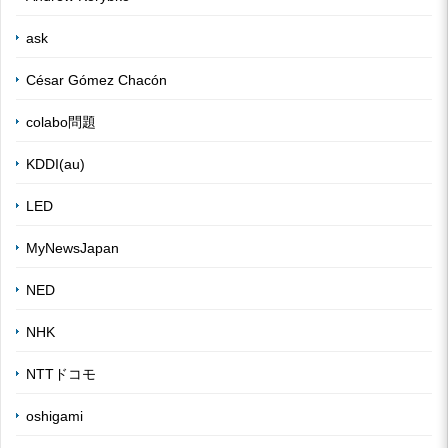
ask
César Gómez Chacón
colabo問題
KDDI(au)
LED
MyNewsJapan
NED
NHK
NTTドコモ
oshigami