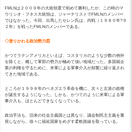
FMLNは２００９年の大統領選で初めて勝利したが、この時のマ
ウリシオ・フネス大統領は、ジャーナリストでFMLNのメンバー
ではなかった。今回、出馬したセレン氏は、内戦（１９８０年?９
２年）を戦ったFMLNのメンバーである。
◇塗りかわる政治勢力図
かつてラテンアメリカといえば、コスタリカのような少数の例外
を除くと、概して軍部の勢力が極めて強い地域だった。多国籍企
業の利権を守るために、米軍による軍事介入が頻繁に繰り返され
てきた地域である。
ところが１９９８年のベネズエラ革命を機に、次々と左派の政権
が誕生するようになった。しかも、かつてのように米軍による軍
事介入も、ほとんどできなくなっている。
政治手法も、旧来の社会主義国とは異なり、議会制民主主義を重
視しながら、徐々に福祉国家をめざす柔軟路線を取っている。