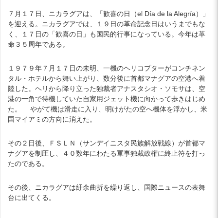
７月１７日、ニカラグアは、「歓喜の日（el Día de la Alegría）」
を迎える。ニカラグアでは、１９日の革命記念日はいうまでもな
く、１７日の「歓喜の日」も国民的行事になっている。今年は革
命３５周年である。
１９７９年７月１７日の未明、一機のヘリコプターがコンチネン
タル・ホテルから舞い上がり、数分後に首都マナグアの空港へ着
陸した。ヘリから降り立った独裁者アナスタシオ・ソモサは、空
港の一角で待機していた自家用ジェット機に向かって歩きはじめ
た。 やがて機は滑走に入り、明けがたの空へ機体を浮かし、米
国マイアミの方向に消えた。
その２日後、ＦＳＬＮ（サンデイニスタ民族解放戦線）が首都マ
ナグアを制圧し、４０数年にわたる軍事独裁政権に終止符を打っ
たのである。
その後、ニカラグアは紆余曲折を繰り返し、国際ニュースの表舞
台に出てくる。