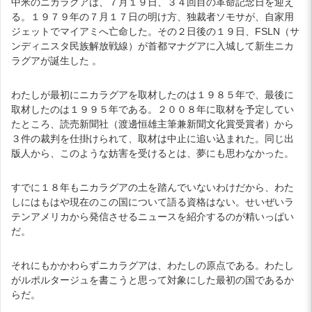
中米のニカラグアは、７月１９日、３４回目の革命記念日を迎え
る。１９７９年の７月１７日の明け方、独裁者ソモサが、自家用
ジェットでマイアミへ亡命した。その２日後の１９日、FSLN（サ
ンディニスタ民族解放戦線）が首都マナグアに入城して新生ニカ
ラグアが誕生した 。
わたしが最初にニカラグアを取材したのは１９８５年で、最後に
取材したのは１９９５年である。２００８年に取材を予定してい
たところ、読売新聞社（渡邊恒雄主筆兼新聞文化賞受賞者）から
３件の裁判を仕掛けられて、取材は中止に追い込まれた。同じ出
版人から、このような妨害を受けるとは、夢にも思わなかった。
すでに１８年もニカラグアの土を踏んでいないわけだから、わた
しにはもはや現在のこの国について語る資格はない。せいぜいラ
テンアメリカから発信させるニュースを紹介するのが精いっぱい
だ。
それにもかかわらずニカラグアは、わたしの原点である。わたし
がルポルタージュを書こうと思って対象にした最初の国であるか
らだ。