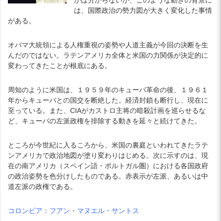
は、国際政治の勢力図が大きく変化した事情
がある。
オバマ大統領による人権重視の姿勢や人道主義が今回の決断を生
んだのではない。ラテンアメリカ全体と米国の力関係が決定的に
変わってきたことが根底にある。
周知のように米国は、１９５９年のキューバ革命の後、１９６１
年からキューバとの国交を断絶した。経済封鎖も断行し、現在に
至っている。また、CIAがカストロ主将の暗殺計画を巡らせるな
ど、キューバの左派政権を排除する動きを延々と続けてきた。
ところが今世紀に入るころから、米国の裏庭といわれてきたラテ
ンアメリカで政治地図が塗り変わりはじめる。次に示すのは、現
在の南アメリカ（スペイン語・ポルトガル圏）における各国政府
の政治姿勢を色分けしたものである。赤表示が左派、あるいは中
道左派の政権である。
コロンビア：フアン・マヌエル・サントス