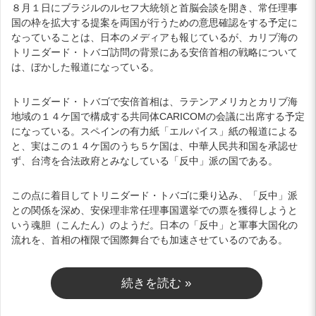
８月１日にブラジルのルセフ大統領と首脳会談を開き、常任理事
国の枠を拡大する提案を両国が行うための意思確認をする予定に
なっていることは、日本のメディアも報じているが、カリブ海の
トリニダード・トバゴ訪問の背景にある安倍首相の戦略について
は、ぼかした報道になっている。
トリニダード・トバゴで安倍首相は、ラテンアメリカとカリブ海
地域の１４ケ国で構成する共同体CARICOMの会議に出席する予定
になっている。スペインの有力紙「エルパイス」紙の報道による
と、実はこの１４ケ国のうち５ケ国は、中華人民共和国を承認せ
ず、台湾を合法政府とみなしている「反中」派の国である。
この点に着目してトリニダード・トバゴに乗り込み、「反中」派
との関係を深め、安保理非常任理事国選挙での票を獲得しようと
いう魂胆（こんたん）のようだ。日本の「反中」と軍事大国化の
流れを、首相の権限で国際舞台でも加速させているのである。
続きを読む »