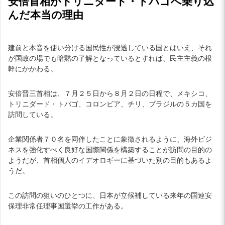
安倍首相がトリニダード・トバゴへ乗り込
んだ本当の理由
建前と本音を使い分ける国民性が浸透している国とはいえ、それ
が国政の場でも暗黙の了解となっているとすれば、民主主義の根
幹にかかわる。
安倍晋三首相は、７月２５日から８月２日の日程で、メキシコ、
トリニダード・トバゴ、コロンビア、チリ、ブラジルの５カ国を
訪問している。
企業関係者７０名を同伴したことに象徴されるように、海外ビジ
ネスを強化すべく良好な国際関係を構築することが訪問の目的の
ようだが、首相個人のイデオロギーに基づいた別の目的もあるよ
うだ。
この訪問の狙いのひとつに、日本が立候補している来年の国連安
保理非常任理事国選挙の工作がある。