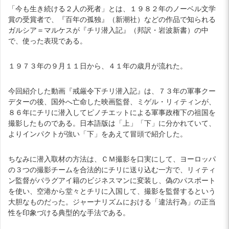
「今も生き続ける２人の死者」とは、１９８２年のノーベル文学
賞の受賞者で、『百年の孤独』（新潮社）などの作品で知られる
ガルシア＝マルケスが『チリ潜入記』（邦訳・岩波新書）の中
で、使った表現である。
１９７３年の９月１１日から、４１年の歳月が流れた。
今回紹介した動画『戒厳令下チリ潜入記』は、７３年の軍事クー
デターの後、国外へ亡命した映画監督、ミゲル・リィティンが、
８６年にチリに潜入してピノチエットによる軍事政権下の祖国を
撮影したものである。日本語版は「上」「下」に分かれていて、
よりインパクトが強い「下」をあえて冒頭で紹介した。
ちなみに潜入取材の方法は、ＣＭ撮影を口実にして、ヨーロッパ
の３つの撮影チームを合法的にチリに送り込む一方で、リィティ
ン監督がパラグアイ籍のビジネスマンに変装し、偽のパスポート
を使い、空港から堂々とチリに入国して、撮影を監督するという
大胆なものだった。ジャーナリズムにおける「違法行為」の正当
性を印象づける典型的な手法である。