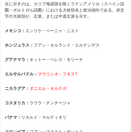
次に示すのは、カリブ海諸国を除くラテンアメリカ（スペイン語
圏・ポルトガル語圏）における大統領名と政治傾向である。赤文
字の大統領が、左派、または中道左派を示す。
メキシコ：
エンリケ・ペーニャ・ニエト
ホンジュラス：
フアン・オルランド・エルナンデス
グアテマラ：
オットー・ペレス・モリーナ
エルサルバドル：
マウリシオ・フネス?
ニカラグア：
ダニエル・オルテガ
コスタリカ：
ラウラ・チンチージャ
パナマ：
リカルド・マルティネリ
コロンビア：
フアン・マヌエル・サントス