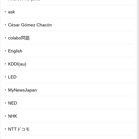
ask
César Gómez Chacón
colabo問題
English
KDDI(au)
LED
MyNewsJapan
NED
NHK
NTTドコモ