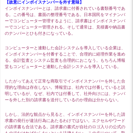
【故意にインボイスナンバーを外す意味】
インボイスナンバーとは、請求書に付番されている書類番号であ
る。この番号は、書面の整理番号である。日本国民をマイナンバ
ーでコンピューター管理するように、請求書はインボイスナンバ
ーでコンピューター管理される。そして通常は、見積書や納品書
のナンバーとひも付きになっている。
コンピューターと連動した会計システムを導入している企業は、
インボイスナンバーを付番することで、合理的に経理作業を進め
る。会計監査とシステム監査も合理的におこなう。もちろん博報
堂もコンピューターと連動した会計システムを導入している。
したがってあえて正常な商取引でインボイスナンバーを外した合
理的な理由は存在しない。博報堂は、社内では付番していると説
明しているが、なぜ、社内では付番して、社外向けには、ナンバ
ーを外した別の請求書を送付しているのか理由は分からない。
しかし、法的な観点から見ると、インボイスナンバーを外した請
求書の発行が違法行為にあたるわけではない。エクセルやワード
の請求書も合法である。請求書の書式が自社のロゴ入りの公式の
ものでなければならないという法律もない。この点について、取