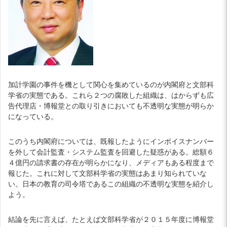
加計学園の事件を機として関心を集めているのが内閣府と文部科
学省の実態である。これら２つの腐敗した組織は、はからずも広
告代理店・博報堂との取り引きにおいても不透明な実態が明らか
になっている。
このうち内閣府については、既報したようにインボイスナンバー
を外して会計監査・システム監査を回避した疑惑がある。総額６
４億円の請求書の存在が明らかになり、メディアもある程度まで
報じた。これに対して文部科学省の実態はあまり知られていな
い。日本の教育の司令塔であるこの組織の不透明な実態を紹介し
よう。
結論を先に言えば、たとえば文部科学省が２０１５年度に博報堂