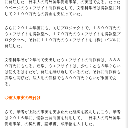
に発注した「日本人の海外留学促進事業」の実態である。たった
９ページのウエブサイト制作費として、文部科学省は博報堂に対
して２１００万円もの資金を支払っていた。
さらに２０１４年度にも、同じプロジェクトで、１５００万円の
ウエブサイトを博報堂へ、１７０万円のウエブサイトを博報堂プ
ロダクツへ、それに１１０万円のウエブサイトを（株）パズルに
発注した。
文部科学省が２年間で支出したウエブサイトの制作費は、３８８
０万円にもなる。通常、ウエブサイトは、少なくとも５年ぐらい
は使えるはずだが、発注を繰り返しているのだ。それに制作費も
異常な高額だ。法人用の価格でも３００万円ぐらいが限度であ
る。
◇重大事実の裏付け
さて、筆者が上記の事実を突き止めた経緯を説明しおこう。筆者
は２０１６年に、情報公開制度を利用して、「日本人の海外留学
促進事業」の契約書、請求書、成果物を入手した。