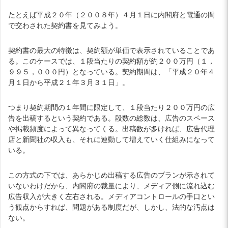
たとえば平成２０年（２００８年）４月１日に内閣府と電通の間
で交わされた契約書を見てみよう。
契約書の最大の特徴は、契約額が単価で表示されていることであ
る。このケースでは、１段当たりの契約額が約２００万円（１，
９９５，０００円）となっている。契約期間は、「平成２０年４
月１日から平成２１年３月３１日」。
つまり契約期間の１年間に限定して、１段当たり２００万円の広
告を出稿するという契約である。段数の総数は、広告のスペース
や掲載頻度によって異なってくる。出稿数が多ければ、広告代理
店と新聞社の収入も、それに連動して増えていく仕組みになって
いる。
この方式の下では、あらかじめ出稿する広告のプランが示されて
いないわけだから、内閣府の裁量により、メディア側に流れ込む
広告収入が大きく左右される。メディアコントロールの手口とい
う観点からすれば、問題がある制度だが、しかし、法的な汚点は
ない。