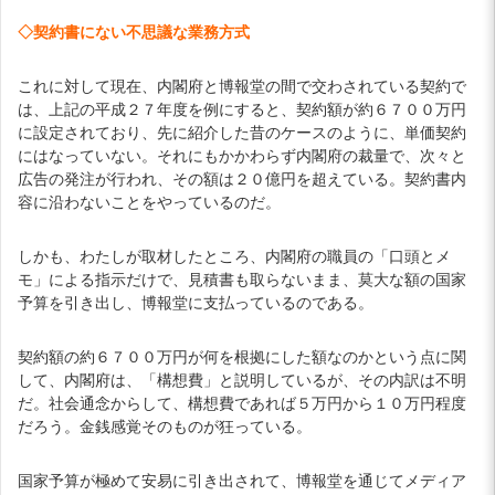
◇契約書にない不思議な業務方式
これに対して現在、内閣府と博報堂の間で交わされている契約で
は、上記の平成２７年度を例にすると、契約額が約６７００万円
に設定されており、先に紹介した昔のケースのように、単価契約
にはなっていない。それにもかかわらず内閣府の裁量で、次々と
広告の発注が行われ、その額は２０億円を超えている。契約書内
容に沿わないことをやっているのだ。
しかも、わたしが取材したところ、内閣府の職員の「口頭とメ
モ」による指示だけで、見積書も取らないまま、莫大な額の国家
予算を引き出し、博報堂に支払っているのである。
契約額の約６７００万円が何を根拠にした額なのかという点に関
して、内閣府は、「構想費」と説明しているが、その内訳は不明
だ。社会通念からして、構想費であれば５万円から１０万円程度
だろう。金銭感覚そのものが狂っている。
国家予算が極めて安易に引き出されて、博報堂を通じてメディア