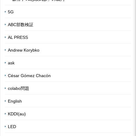
5G
ABC部数検証
AL PRESS
Andrew Korybko
ask
César Gómez Chacón
colabo問題
English
KDDI(au)
LED