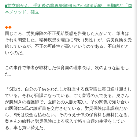
■前立腺がん、手術後の非再発率99％の小線源治療、画期的な「岡
本メソッド」確立
◆◆
同じころ、労災保険の不正受給疑惑を告発した人がいて、筆者は
それを調査した。精神疾患を理由にS氏（男性）が、労災保険を受
給しているが、不正の可能性が高いというのである。不自然だと
いうのだ。
この事件で筆者が取材した保育園の理事長は、次のような話をし
た。
「S氏は、自分の子供をわたしが経営する保育園に毎日送り迎えし
ている。それが日課になっている。ごく普通の人である。奥さん
が腕利きの看護師で、医師との人脈が広い。その関係で知り合い
の医師にS氏の診断書を交付させている。労災保険は非課税だか
ら、S氏は税金も払わない。そのうえ子供の保育料も無料になる。
奥さんの給料と労災保険による収入で悠々自適の生活をしてい
る。車も買い替えた」