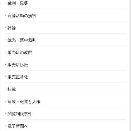
裁判・黒薮
言論活動の妨害
評論
読売・濱中裁判
販売店の改廃
販売店訴訟
販売正常化
転載
連載・報道と人権
閲覧制限事件
電子新聞へ