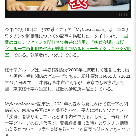
今年の2月16日に、独立系メディア「MyNewsJapan」は、コロナ
ワクチンの闇接種についての記事を掲載した。タイトルは、
「国
費のコロナワクチンを闇打ちで接待に流用、『接種会場』は桜十
字グループ西川朋希代表が理事を務めるビューティクリニックVIP
室」
である。執筆者は、わたしである。
桜十字グループは、再春館製薬が2006年に買収して運営に乗り出
した医療・福祉関係のグループである。総社員数は6551人（2021
年4月1日現在）。本部は熊本市にあるが、東京でも医療法人社
団・東京桜十字を設置し、複数の診療所を運営している。
MyNewsJapanの記事は、2021年の春から夏にかけて桜十字の関
係者が、東京渋谷区にある美容外科で、要人に対してワクチン
「接待」を繰り返していたとする内容である。しかも、当時、桜
十字グループの西川代表が、菅義偉首相（当時）とワクチン接種
の普及について、2度も会談を行っていた事実も明らかになってい
る。