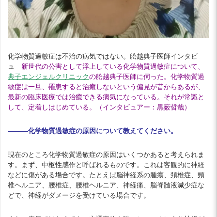
化学物質過敏症は不治の病気ではない。舩越典子医師インタビ
ュ
新世代の公害として浮上している化学物質過敏症について、
典子エンジェルクリニック
の舩越典子医師に伺った。化学物質過
敏症は一旦、罹患すると治癒しないという偏見が昔からあるが、
最新の臨床医療では治癒できる病気になっている。それが常識と
して、定着しはじめている。（インタビュアー：黒薮哲哉）
―――化学物質過敏症の原因について教えてください。
現在のところ化学物質過敏症の原因はいくつかあると考えられま
す。まず、中枢性感作と呼ばれるものです。これは客観的に神経
などに傷がある場合です。たとえば脳神経系の腫瘍、頚椎症、頸
椎ヘルニア、腰椎症、腰椎ヘルニア、神経痛、脳脊髄液減少症な
どで、神経がダメージを受けている場合です。