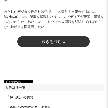
わたしがデジタル鹿砦社通信で、この事件を再報告するのは、
MyNewsJapanに記事を掲載した後も、大メディアが後追い報道を
しないからだ。わたしは、これだけの大問題を黙認してはばから
ない鈍感さを問題視したい。
続きを読む »
カテゴリ一覧
「押し紙」の実態
「森裕子VS志岐武彦」の裁判