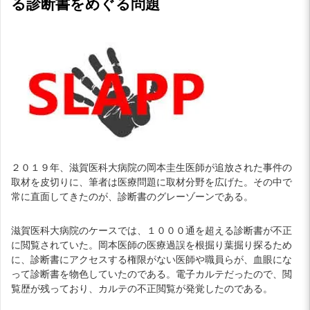
る診断書をめぐる問題
２０１９年、滋賀医科大病院の岡本圭生医師が追放された事件の
取材を皮切りに、筆者は医療問題に取材分野を広げた。その中で
常に直面してきたのが、診断書のグレーゾーンである。
滋賀医科大病院のケースでは、１０００通を超える診断書が不正
に閲覧されていた。岡本医師の医療過誤を根掘り葉掘り探るため
に、診断書にアクセスする権限がない医師や職員らが、血眼にな
って診断書を物色していたのである。電子カルテだったので、閲
覧歴が残っており、カルテの不正閲覧が発覚したのである。