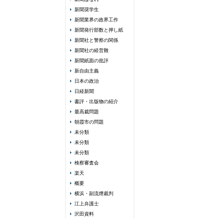
新聞奨学生
新聞業界の政界工作
新聞発行部数と押し紙
新聞社と警察の関係
新聞社の経営難
新聞紙面の批評
新自由主義
日本の政治
日経新聞
書評・出版物の紹介
最高裁問題
朝霞市の問題
未分類
未分類
未分類
検察審査会
楽天
概要
横浜・副流煙裁判
江上弁護士
沢田資料