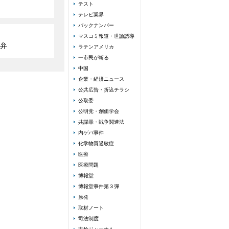
テスト
テレビ業界
バックナンバー
マスコミ報道・世論誘導
弁
ラテンアメリカ
一市民が斬る
中国
企業・経済ニュース
公共広告・折込チラシ
公取委
公明党・創価学会
共謀罪・戦争関連法
内ゲバ事件
化学物質過敏症
医療
医療問題
博報堂
博報堂事件第３弾
原発
取材ノート
司法制度