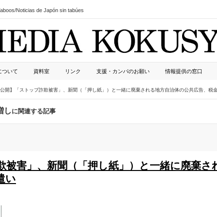
boos/Noticias de Japón sin tabúes
について
資料室
リンク
支援・カンパのお願い
情報提供の窓口
公開】「ストップ詐欺被害」、新聞（「押し紙」）と一緒に廃棄される地方自治体の公共広告、税
増し
に関連する記事
欺被害」、新聞（「押し紙」）と一緒に廃棄さ
遣い