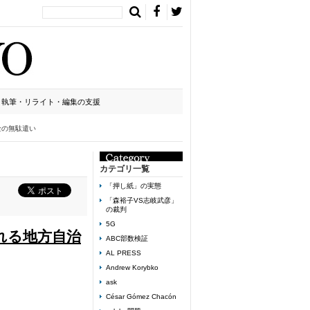
執筆・リライト・編集の支援
金の無駄遣い
カテゴリ一覧
「押し紙」の実態
「森裕子VS志岐武彦」
の裁判
5G
れる地方自治
ABC部数検証
AL PRESS
Andrew Korybko
ask
César Gómez Chacón