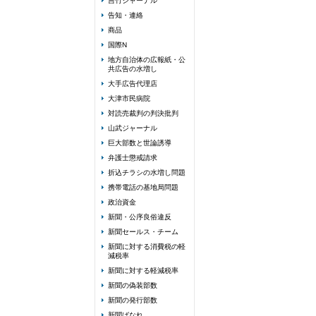
吉竹ジャーナル
告知・連絡
商品
国際N
地方自治体の広報紙・公
共広告の水増し
大手広告代理店
大津市民病院
対読売裁判の判決批判
山武ジャーナル
巨大部数と世論誘導
弁護士懲戒請求
折込チラシの水増し問題
携帯電話の基地局問題
政治資金
新聞・公序良俗違反
新聞セールス・チーム
新聞に対する消費税の軽
減税率
新聞に対する軽減税率
新聞の偽装部数
新聞の発行部数
新聞ばなれ