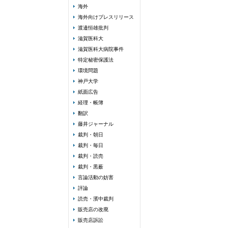
海外
海外向けプレスリリース
渡邉恒雄批判
滋賀医科大
滋賀医科大病院事件
特定秘密保護法
環境問題
神戸大学
紙面広告
経理・帳簿
翻訳
藤井ジャーナル
裁判・朝日
裁判・毎日
裁判・読売
裁判・黒薮
言論活動の妨害
評論
読売・濱中裁判
販売店の改廃
販売店訴訟