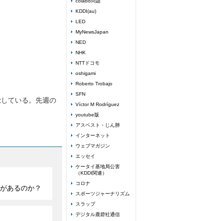
colabo問題
KDDI(au)
LED
MyNewsJapan
NED
NHK
NTTドコモ
oshigami
Roberto Trobajo
SFN
覚している。先週の
Víctor M Rodríguez
youtube版
アスベスト・じん肺
インターネット
ウェブマガジン
エッセイ
ケータイ基地局公害
（KDDI関連）
コロナ
があるのか？
スポーツジャーナリズム
スラップ
デジタル鹿砦社通信