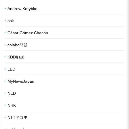
Andrew Korybko
ask
César Gómez Chacón
colabo問題
KDDI(au)
LED
MyNewsJapan
NED
NHK
NTTドコモ