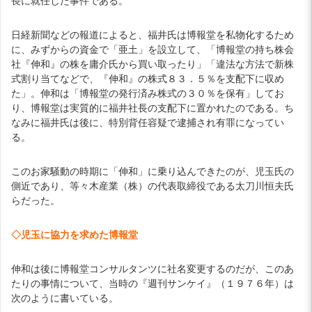
長に就任した事件である。
日経新聞などの報道によると、福井氏は博報堂を私物化するため
に、みずからの資金で「亜土」を設立して、「博報堂の持ち株会
社『伸和』の株を庸介氏から買い取ったり」「違法な方法で新株
式割り当てなどで、『伸和』の株式８３．５％を支配下に収め
た」。伸和は「博報堂の発行済み株式の３０％を保有」してお
り、博報堂は実質的に福井社長の支配下に置かれたのである。ち
なみに福井氏は後に、特別背任容疑で逮捕され有罪になってい
る。
このお家騒動の時期に「伸和」に乗り込んできたのが、児玉氏の
側近であり、等々木産業（株）の代表取締役である太刀川恒夫氏
らだった。
◇児玉に協力を求めた博報堂
伸和は後に博報堂コンサルタンツに社名変更するのだが、このあ
たりの事情について、当時の『週刊サンケイ』（１９７６年）は
次のように書いている。