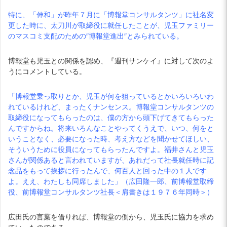
特に、「伸和」が昨年７月に「博報堂コンサルタンツ」に社名変
更した時に、太刀川が取締役に就任したことが、児玉ファミリー
のマスコミ支配のための″博報堂進出″とみられている。
博報堂も児玉との関係を認め、『週刊サンケイ』に対して次のよ
うにコメントしている。
「博報堂乗っ取りとか、児玉が何を狙っているとかいろいろいわ
れているけれど、まったくナンセンス。博報堂コンサルタンツの
取締役になってもらったのは、僕の方から頭下げてきてもらった
んですからね。将来いろんなことやってくうえで、いつ、何をと
いうことなく、必要になった時、考え方などを聞かせてほしい、
そういうために役員になってもらったんですよ。福井さんと児玉
さんが関係あると言われていますが、あれだって社長就任時に記
念品をもって挨拶に行ったんで、何百人と回った中の１人です
よ。ええ、わたしも同席しました」（広田隆一郎、前博報堂取締
役、前博報堂コンサルタンツ社長＜肩書きは１９７６年同時＞）
広田氏の言葉を借りれば、博報堂の側から、児玉氏に協力を求め