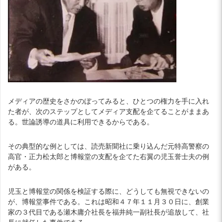
メディアの歴史をさかのぼってみると、ひとつの権力を手に入れ
た者が、次のステップとしてメディア支配を企てることがままあ
る。世論誘導の道具に利用できるからである。
その典型的な例としては、読売新聞社に乗り込んだ元特高警察の
高官・正力松太郎と博報堂の支配を企てた右翼の児玉誉士夫の例
がある。
児玉と博報堂の関係を検証する際に、どうしても無視できないの
が、博報堂事件である。これは昭和４７年１１月３０日に、創業
家の３代目である瀬木庸介社長を福井純一副社長が追放して、社