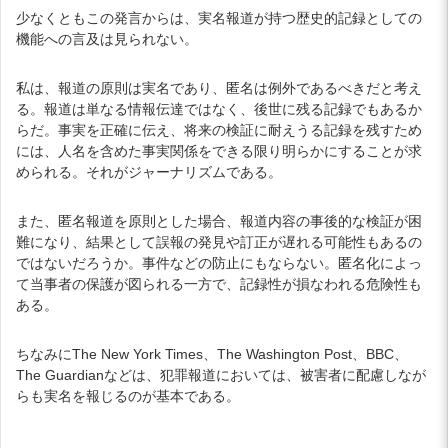
少なくともこの発言からは、実名報道が持つ歴史的記録としての
機能への言及は見られない。
私は、報道の原則は実名であり、匿名は例外であるべきだと考え
る。報道は単なる情報伝達ではなく、後世に残る記録でもあるか
らだ。事実を正確に伝え、将来の検証に耐えうる記録を残すため
には、人名を含めた事実関係をできる限り明らかにすることが求
められる。それがジャーナリズムである。
また、匿名報道を原則とした場合、報道内容の事後的な検証が困
難になり、結果として誤報の発見や訂正が遅れる可能性もあるの
ではないだろうか。事件などの防止にもならない。匿名化によっ
て当事者の保護が図られる一方で、記録性が損なわれる危険性も
ある。
ちなみにThe New York Times、The Washington Post、BBC、
The Guardianなどは、犯罪報道においては、被害者に配慮しなが
らも実名を報じるのが基本である。