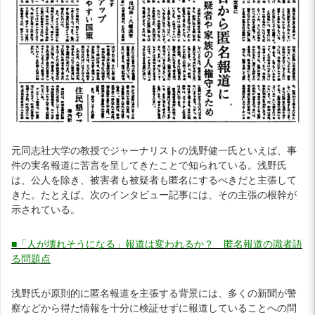
元同志社大学の教授でジャーナリストの浅野健一氏といえば、事
件の実名報道に苦言を呈してきたことで知られている。浅野氏
は、公人を除き、被害者も被疑者も匿名にするべきだと主張して
きた。たとえば、次のインタビュー記事には、その主張の根幹が
示されている。
■「人が壊れそうになる」報道は変われるか？ 匿名報道の識者語
る問題点
浅野氏が原則的に匿名報道を主張する背景には、多くの新聞が警
察などから得た情報を十分に検証せずに報道していることへの問