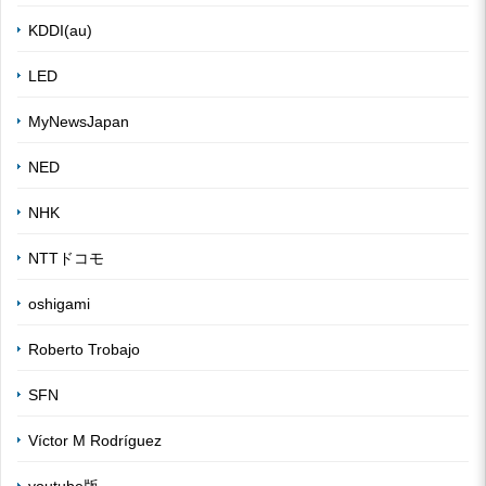
KDDI(au)
LED
MyNewsJapan
NED
NHK
NTTドコモ
oshigami
Roberto Trobajo
SFN
Víctor M Rodríguez