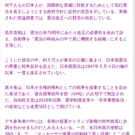
何千人もの日本人が、国際的な脅威に対処するためとして現行憲
法を改正しようとする政府方針に反対の意思を示している。実施
された世論調査では、憲法改正への賛否が拮抗している。
高市首相は、憲法公布79周年にあたり改正の必要性を改めて訴
え、自衛隊を「憲法の枠組みの中で真に機能する組織」にすると
主張した。
こうした状況の中、約５万人が東京の公園に集まり、日本国憲法
の尊重と戦争反対を訴えた。日本国憲法は1947年５月３日の施行
以来、一度も改正されていない。
第９条は、日本が主権的権利としての戦争を放棄することを定め
た条項であり、連合国軍総司令部（GHQ）の占領下で制定され
た。自由民主党は2018年以降、選挙制度改革や「非常事態条項」
の追加なども改憲項目として掲げている。
デモ参加者の中には、首相の提案がトランプ政権の対外政策に歩
調を合わせるものだとみる人もいる。一方、在日米国大使館は
SNS「X」で、「マッカーサー将軍が回顧録で高く評価したこの憲