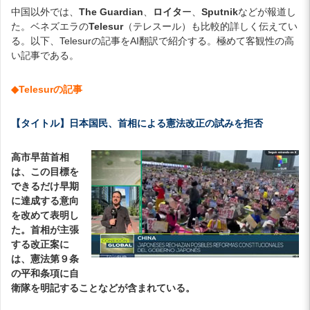
中国以外では、
The Guardian
、
ロイタ
ー、
Sputnik
などが報道し
た。ベネズエラの
Telesur
（テレスール）も比較的詳しく伝えてい
る。以下、Telesurの記事をAI翻訳で紹介する。極めて客観性の高
い記事である。
◆Telesurの記事
【タイトル】日本国民、首相による憲法改正の試みを拒否
高市早苗首相
は、この目標を
できるだけ早期
に達成する意向
を改めて表明し
た。首相が主張
する改正案に
は、憲法第９条
の平和条項に自
衛隊を明記することなどが含まれている。