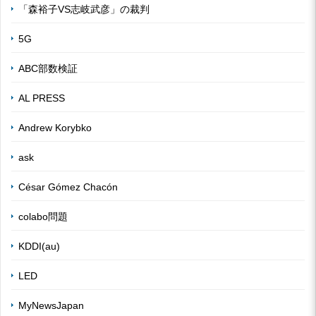
「森裕子VS志岐武彦」の裁判
5G
ABC部数検証
AL PRESS
Andrew Korybko
ask
César Gómez Chacón
colabo問題
KDDI(au)
LED
MyNewsJapan