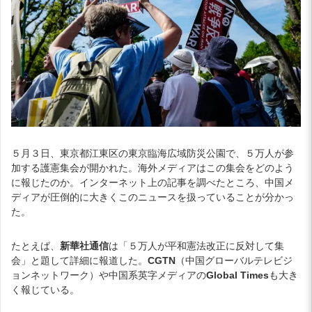
５月３日、東京都江東区の東京臨海広域防災公園で、５万人が参
加する護憲集会が開かれた。海外メディアはこの集会をどのよう
に報じたのか。インターネット上の記事を調べたところ、中国メ
ディアが圧倒的に大きくこのニュースを扱っていることが分かっ
た。
たとえば、
新華社通信
は「５万人が平和憲法改正に反対して集
会」と題して詳細に報道した。
CGTN
（中国グローバルテレビジ
ョンネットワーク）や中国系英字メディアの
Global Times
も大き
く報じている。