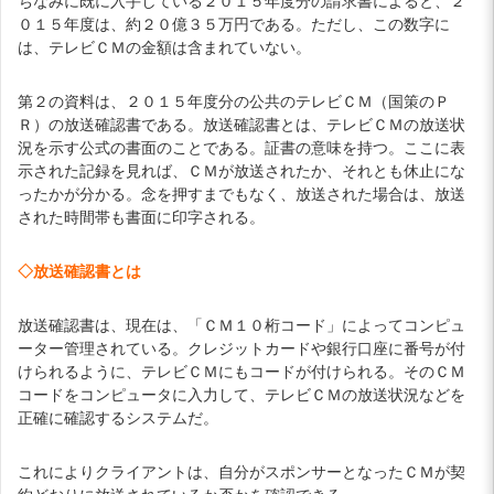
ちなみに既に入手している２０１５年度分の請求書によると、２
０１５年度は、約２０億３５万円である。ただし、この数字に
は、テレビＣＭの金額は含まれていない。
第２の資料は、２０１５年度分の公共のテレビＣＭ（国策のＰ
Ｒ）の放送確認書である。放送確認書とは、テレビＣＭの放送状
況を示す公式の書面のことである。証書の意味を持つ。ここに表
示された記録を見れば、ＣＭが放送されたか、それとも休止にな
ったかが分かる。念を押すまでもなく、放送された場合は、放送
された時間帯も書面に印字される。
◇放送確認書とは
放送確認書は、現在は、「ＣＭ１０桁コード」によってコンピュ
ーター管理されている。クレジットカードや銀行口座に番号が付
けられるように、テレビＣＭにもコードが付けられる。そのＣＭ
コードをコンピュータに入力して、テレビＣＭの放送状況などを
正確に確認するシステムだ。
これによりクライアントは、自分がスポンサーとなったＣＭが契