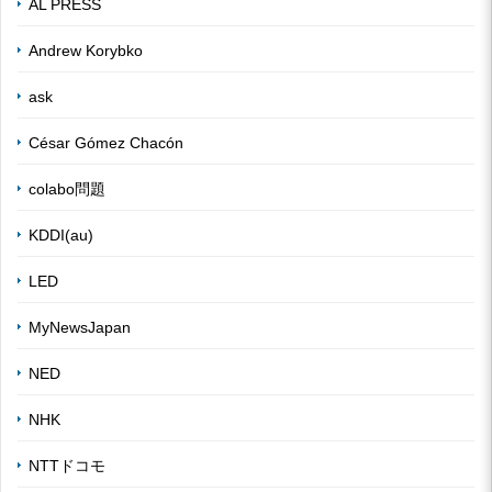
AL PRESS
Andrew Korybko
ask
César Gómez Chacón
colabo問題
KDDI(au)
LED
MyNewsJapan
NED
NHK
NTTドコモ