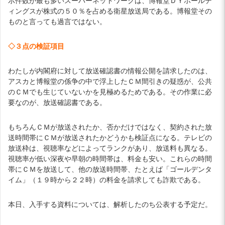
示件数が最も多いスーパーネットワークは、博報堂ＤＹホールデ
ィングスが株式の５０％を占める衛星放送局である。博報堂その
ものと言っても過言ではない。
◇３点の検証項目
わたしが内閣府に対して放送確認書の情報公開を請求したのは、
アスカと博報堂の係争の中で浮上したＣＭ間引きの疑惑が、公共
のＣＭでも生じていないかを見極めるためである。その作業に必
要なのが、放送確認書である。
もちろんＣＭが放送されたか、否かだけではなく、契約された放
送時間帯にＣＭが放送されたかどうかも検証点になる。テレビの
放送枠は、視聴率などによってランクがあり、放送料も異なる。
視聴率が低い深夜や早朝の時間帯は、料金も安い。これらの時間
帯にＣＭを放送して、他の放送時間帯、たとえば「ゴールデンタ
イム」（１９時から２２時）の料金を請求しても詐欺である。
本日、入手する資料については、解析したのち公表する予定だ。