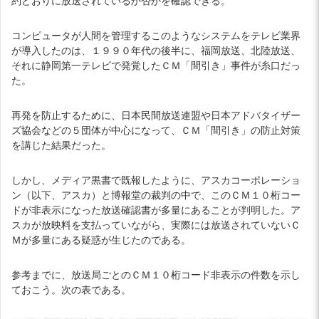
約どおりに放送されているか否かを確認できる。
コンピュータが人間を管理するこのようなシステムをテレビ業界
が導入したのは、１９９０年代の後半に、福岡放送、北陸放送、
それに静岡第一テレビで発覚したＣＭ「間引き」事件が糸口だっ
た。
再発を防止するために、日本民間放送連盟や日本アドバタイザー
ズ協会などの５団体が中心になって、ＣＭ「間引き」の防止対策
を講じた結果だった。
しかし、メディア黒書で既報したように、アスカコーポレーショ
ン（以下、アスカ）と博報堂の裁判の中で、このＣＭ１０桁コー
ドが非表示になった放送確認書が多量にあることが判明した。ア
スカが放映料を支払っていながら、実際には放送されていないＣ
Ｍが多量にある疑惑が生じたのである。
参考までに、放送局ごとのＣＭ１０桁コード非表示の件数を示し
ておこう。次の表である。