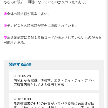
ちなみに現在、問題になっているのは次の３点である。
①
全体の請求額が異常に多い。
②
テレビＣＭの請求額が完全に隠蔽されている。
③
放送確認書にＣＭ１０桁コードが表示されていないものがある
可能性がある。
関連する記事
2020.05.28
内閣府から電通、博報堂、エヌ・ティ・ティ・アドへ
広報宣伝費として３３億円を支出
2018.10.30
放送確認書の社印の位置がバラバラ疑惑に民放連が回
答、「社によっては、社印をいっこいっこ（手で）押