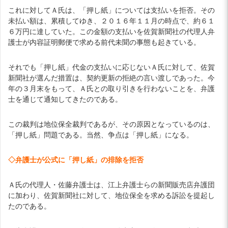
これに対してＡ氏は、「押し紙」については支払いを拒否。その
未払い額は、累積してゆき、２０１６年１１月の時点で、約６１
６万円に達していた。この金額の支払いを佐賀新聞社の代理人弁
護士が内容証明郵便で求める前代未聞の事態も起きている。
それでも「押し紙」代金の支払いに応じないＡ氏に対して、佐賀
新聞社が選んだ措置は、契約更新の拒絶の言い渡しであった。今
年の３月末をもって、Ａ氏との取り引きを行わないことを、弁護
士を通じて通知してきたのである。
この裁判は地位保全裁判であるが、その原因となっているのは、
「押し紙」問題である。当然、争点は「押し紙」になる。
◇弁護士が公式に「押し紙」の排除を拒否
Ａ氏の代理人・佐藤弁護士は、江上弁護士らの新聞販売店弁護団
に加わり、佐賀新聞社に対して、地位保全を求める訴訟を提起し
たのである。