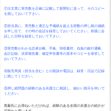
①注文票に実売数を正確に記載して新聞社に送って、そのコピー
を残しておいて下さい。
②担当員に、実売数と適正な予備紙を超える部数の押し紙の減紙
を申し出て、その時の会話を録音しておいてください。前後に会
話した日時を録音しておいて下さい。
③実売数がわかる読者台帳、手板、領収書控、自振の銀行通帳、
会計記録、決算報告書、確定申告書等の原本やコピーを保管して
おいて下さい。
④販売局員（担当を含む）との面談や電話は、録音・日誌で記録
に残してください。
⑤押し紙問題の経験のある弁護士に相談し、細かい指示を仰いで
ください。
黒薮氏にお尋ねいただければ、経験のある全国の弁護士の紹介が
可能かと思います。