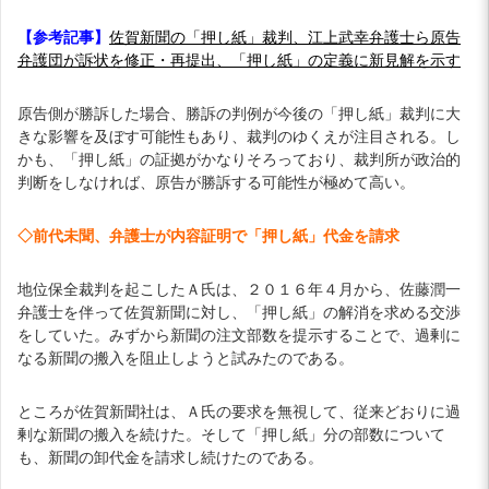
【参考記事】
佐賀新聞の「押し紙」裁判、江上武幸弁護士ら原告
弁護団が訴状を修正・再提出、「押し紙」の定義に新見解を示す
原告側が勝訴した場合、勝訴の判例が今後の「押し紙」裁判に大
きな影響を及ぼす可能性もあり、裁判のゆくえが注目される。し
かも、「押し紙」の証拠がかなりそろっており、裁判所が政治的
判断をしなければ、原告が勝訴する可能性が極めて高い。
◇前代未聞、弁護士が内容証明で「押し紙」代金を請求
地位保全裁判を起こしたＡ氏は、２０１６年４月から、佐藤潤一
弁護士を伴って佐賀新聞に対し、「押し紙」の解消を求める交渉
をしていた。みずから新聞の注文部数を提示することで、過剰に
なる新聞の搬入を阻止しようと試みたのである。
ところが佐賀新聞社は、Ａ氏の要求を無視して、従来どおりに過
剰な新聞の搬入を続けた。そして「押し紙」分の部数について
も、新聞の卸代金を請求し続けたのである。