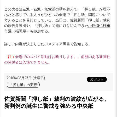
この大会は左派・右派・無党派の壁を超えて、「押し紙」が理不
尽だと感じている人々がひとつの会場で「押し紙」問題について
考えることを目的としている。当日は、佐賀新聞「押し紙」裁判
の原告弁護団や、「押し紙」問題に取り組んできた
小坪慎也行橋
市議
（福岡県）も参加する。
詳しい内容が決まりしだいメディア黒書で告知する。
注：
会場でのスパイ活動はお断りします。
。前歴のある新聞社
の関係者は入場できません。
2016年08月27日 (土曜日)
「押し紙」の実態
佐賀新聞「押し紙」裁判の波紋が広がる、
新判例の誕生に警戒を強める中央紙