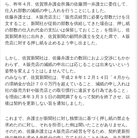
ら、昨年４月、佐賀県弁護会所属の佐藤潤一弁護士に委任して、
仕入れ部数の減紙の申し入れを行うことにしました。
佐藤弁護士は、Ａ販売店主に「販売店経営に必要な部数だけを注
文すること、新聞社が従前の部数を供給してきた場合は、押し紙
の部数の仕入れ代金の支払いは保留しておくこと」を指示し、佐
賀新聞本社に出向き、佐賀新聞の顧問弁護士を交えた席で、Ａ販
売店に対する押し紙を止めるよう申し出ました。
しかし、佐賀新聞社は、佐藤弁護士の数回におよぶ交渉にもかか
わらず、Ａ販売店の減紙の申出には応じることは出来ないという
姿勢を変えようとはしませんでした。
のみならず、佐賀新聞社は、平成２８年１２月１４日「４月から
の滞納金が合計７００万円を超えていること、減紙の申し入れは
社の販売方針や販売店との取引慣行に違反する行為であること」
を理由に本年３月３１日の期間満了をもって契約を終了させ、以
後は契約を更新しない旨を通知しました。
これまで、弁護士が新聞社に対し独禁法に基づく押し紙の禁止を
求めたのに対し、それを拒否した例は聞いたことがありません。
そのため、佐藤弁護士はＡ販売店の経営を守るため、契約更新拒
絶の無効を求める仮処分の申し立てを行うことを決め、当弁護団