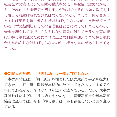
社会全体の流れとして新聞の購読率の低下を被告は認めながら
も、それがさも販売店の努力不足が原因であるかの如く論点をす
り替えられ続けられなければならないのか、そして、何か言おう
とすれば契約を盾に脅され続ければならないのか、被告が持って
いるはずの新聞社としての倫理観はどこに消えてしまったのか、
借金を増やしてまで、在りもしない読者に対してチラシを貰い続
け、押し紙代金のためにそれに正当な利益を加えてまで押し紙代
金を払わされなければならないのか、様々な思いがあふれ出てき
ました。
◆新聞人の見解、「『押し紙』は一部も存在しない」
日本の新聞社は、「押し紙」を柱とした販売政策で事業を拡大し
てきた。「押し紙」問題が本格的に浮上してきたのは、１９７０
年代であるから、それか５０年近くが過ぎている。だが、大半の
新聞社はいまだに「押し紙」をやめない。読売新聞社や日本新聞
協会に至っては、今も「押し紙」は一部も存在しないと開き直っ
ている。