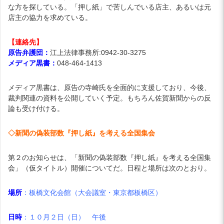
な方を探している。「押し紙」で苦しんでいる店主、あるいは元
店主の協力を求めている。
【連絡先】
原告弁護団：
江上法律事務所:0942-30-3275
メディア黒書：
048-464-1413
メディア黒書は、原告の寺崎氏を全面的に支援しており、今後、
裁判関連の資料を公開していく予定。もちろん佐賀新聞からの反
論も受け付ける。
◇新聞の偽装部数『押し紙』を考える全国集会
第２のお知らせは、「新聞の偽装部数『押し紙』を考える全国集
会」（仮タイトル）開催についてだ。日程と場所は次のとおり。
場所
：板橋文化会館（大会議室・東京都板橋区）
日時
：１０月２日（日） 午後