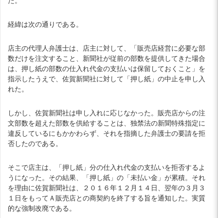
た。
経緯は次の通りである。
店主の代理人弁護士は、店主に対して、「販売店経営に必要な部
数だけを注文すること、新聞社が従前の部数を提供してきた場合
は、押し紙の部数の仕入れ代金の支払いは保留しておくこと」を
指示したうえで、佐賀新聞社に対して「押し紙」の中止を申し入
れた。
しかし、佐賀新聞社は申し入れに応じなかった。販売店からの注
文部数を超えた部数を供給することは、独禁法の新聞特殊指定に
違反しているにもかかわらず、それを指摘した弁護士の要請を拒
否したのである。
そこで店主は、「押し紙」分の仕入れ代金の支払いを拒否するよ
うになった。その結果、「押し紙」の「未払い金」が累積。それ
を理由に佐賀新聞社は、２０１６年１２月１４日、翌年の３月３
１日をもってＡ販売店との商契約を終了する旨を通知した。実質
的な強制改廃である。