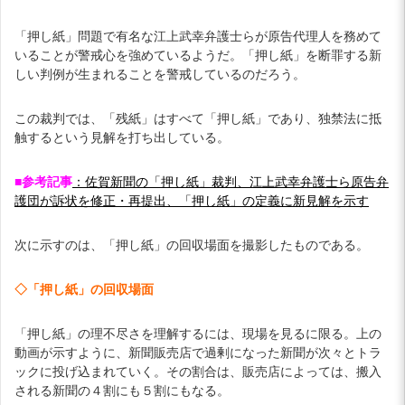
「押し紙」問題で有名な江上武幸弁護士らが原告代理人を務めて
いることが警戒心を強めているようだ。「押し紙」を断罪する新
しい判例が生まれることを警戒しているのだろう。
この裁判では、「残紙」はすべて「押し紙」であり、独禁法に抵
触するという見解を打ち出している。
■参考記事
：佐賀新聞の「押し紙」裁判、江上武幸弁護士ら原告弁
護団が訴状を修正・再提出、「押し紙」の定義に新見解を示す
次に示すのは、「押し紙」の回収場面を撮影したものである。
◇「押し紙」の回収場面
「押し紙」の理不尽さを理解するには、現場を見るに限る。上の
動画が示すように、新聞販売店で過剰になった新聞が次々とトラ
ックに投げ込まれていく。その割合は、販売店によっては、搬入
される新聞の４割にも５割にもなる。