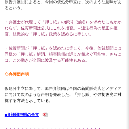
原告弁護団によると、今回の仮処分申立は、次のような意味があ
るという。
・弁護士が代理して「押し紙」の解消（減紙）を求めたにもかか
わらず、佐賀新聞は公式にこれを拒否。→違法行為の是正を拒
否。組織的な「押し紙」政策を認めるに等しい。
・佐賀新聞が「押し紙」を認めたに等しく、今後、佐賀新聞には
同様の「押し紙」解消、損害賠償の訴えが相次ぐ可能性、さらに
は、この動きが全国に波及する可能性もある。
◇弁護団声明
仮処分申立に際して、原告弁護団は全国の新聞販売店とメディア
に向けて次のような声明を発
表した。「押し紙」や強制改廃に対
抗する方法も示している。
■弁護団声明の全文
・・・・・・・・・・・・・・・・・・・・・・・・