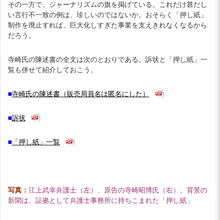
その一方で、ジャーナリズムの旗を掲げている。これだけ甚だし
い言行不一致の例は、珍しいのではないか。おそらく「押し紙」
制作を廃止すれば、巨大化しすぎた事業を支えきれなくなるから
だろう。
寺崎氏の陳述書の全文は次のとおりである。訴状と「押し紙」一
覧も併せて紹介しておこう。
■
寺崎氏の陳述書（販売局員名は匿名にした）
■
訴状
■
「押し紙」一覧
写真：
江上武幸弁護士（左）、原告の寺崎昭博氏（右）。背景の
新聞は、証拠として弁護士事務所に持ちこまれた「押し紙」