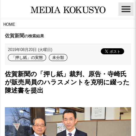
HOME
佐賀新聞
の検索結果
2019年08月20日 (火曜日)
「押し紙」の実態
未分類
佐賀新聞の「押し紙」裁判、原告・寺崎氏
が販売局員のハラスメントを克明に綴った
陳述書を提出