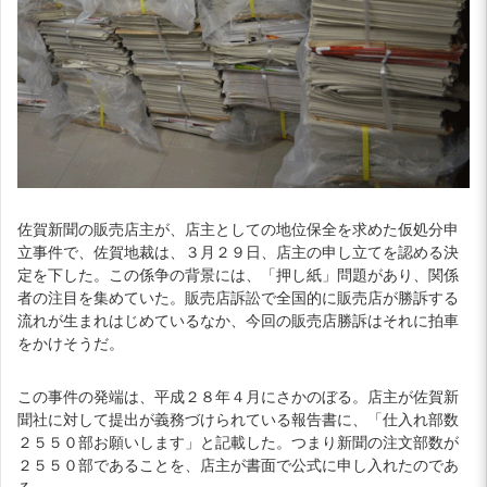
佐賀新聞の販売店主が、店主としての地位保全を求めた仮処分申
立事件で、佐賀地裁は、３月２９日、店主の申し立てを認める決
定を下した。この係争の背景には、「押し紙」問題があり、関係
者の注目を集めていた。販売店訴訟で全国的に販売店が勝訴する
流れが生まれはじめているなか、今回の販売店勝訴はそれに拍車
をかけそうだ。
この事件の発端は、平成２８年４月にさかのぼる。店主が佐賀新
聞社に対して提出が義務づけられている報告書に、「仕入れ部数
２５５０部お願いします」と記載した。つまり新聞の注文部数が
２５５０部であることを、店主が書面で公式に申し入れたのであ