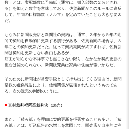
数」とは、実配部数に予備紙（通常は、搬入部数の２％とされ
る）を加えた数字を意味しており、佐賀新聞がこのルールに違反
して、年間の目標部数（ノルマ）を定めていたことも大きな要因
だ。
ちなみに新聞販売店と新聞社の契約は、通常、３年から５年の期
間で契約を自動的に更新する慣行がある。佐賀新聞の場合は、３
年ごとの契約更新だった。従って契約期間が終了すれば、佐賀新
聞は契約を更新しない自由もあるが、
店主が明らかな不祥事でも起こさない限り、なかなか契約更新の
拒否は認められない。新聞販売業は家業の側面が強いからだ。
そのために新聞社が常套手段として持ち出してくる理由は、新聞
部数の虚偽報告により、信頼関係が破壊されたというものであ
る。次の読売の判例のように。
■
真村裁判福岡高裁判決（読売）
また、「積み紙」を理由に契約更新を拒否することも多い。「積
み紙」とは、折込広告の水増しを意図して、販売店が自主的に注