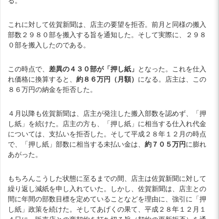
る。
これに対して佐賀新聞は、店主の要望を拒否。前月と同様の搬入
部数２９８０部を搬入する旨を通知した。そして実際に、２９８
０部を搬入したのである。
この時点で、
差異の４３０部が「押し紙」
となった。これを仕入
れ価格に換算すると、
約８６万円（月額）
になる。店主は、この
８６万円の納金を拒否した。
４月以降も佐賀新聞は、店主が発注した搬入部数を認めず、「押
し紙」を続けた。店主の方も、「押し紙」に相当する仕入れ代金
については、支払いを拒否した。そして平成２８年１２月の時点
で、「押し紙」部数に相当する未払い金は、
約７０５万円
に膨れ
あがった。
もちろんこうした状態に至るまでの間、店主は佐賀新聞に対して
繰り返し減紙を申し入れていた。しかし、佐賀新聞は、店主との
間に年間の部数目標を定めていることなどを理由に、強引に「押
し紙」政策を続けた。そしてあげくの果て、平成２８年１２月１