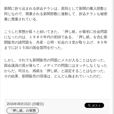
新聞に折り込まれる折込チラシは、原則として新聞の搬入部数と
同じなので、廃棄される新聞部数に連動して、折込チラシも秘密
裏に廃棄されている。
こうした実態が延々と続いてきた。「押し紙」が最初に社会問題
になったのは、１９８０年代の初頭である。「押し紙」を含む新
聞販売の諸問題を、共産・公明・社会の３党が取り上げ、８５年
までに計１５回の国会質問を行った。
しかし、それでも新聞販売の問題にメスが入ることはなかった。
国会議員の質が落ちて、メディアの問題にはタッチしなくなった
からだ。司法も、残紙を「押し紙」と認定することはなかった。
その結果、新聞販売の現場は、どんどん蝕まれていったのだ。
2016年08月15日 (月曜日)
「押し紙」の実態