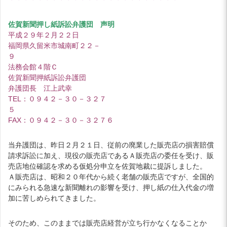
佐賀新聞押し紙訴訟弁護団 声明
平成２９年２月２２日
福岡県久留米市城南町２２－
９
法務会館４階Ｃ
佐賀新聞押紙訴訟弁護団
弁護団長 江上武幸
TEL：０９４２－３０－３２７
５
FAX：０９４２－３０－３２７６
当弁護団は、昨日２月２１日、従前の廃業した販売店の損害賠償
請求訴訟に加え、現役の販売店であるＡ販売店の委任を受け、販
売店地位確認を求める仮処分申立を佐賀地裁に提訴しました。
Ａ販売店は、昭和２０年代から続く老舗の販売店ですが、全国的
にみられる急速な新聞離れの影響を受け、押し紙の仕入代金の増
加に苦しめられてきました。
そのため、このままでは販売店経営が立ち行かなくなることか