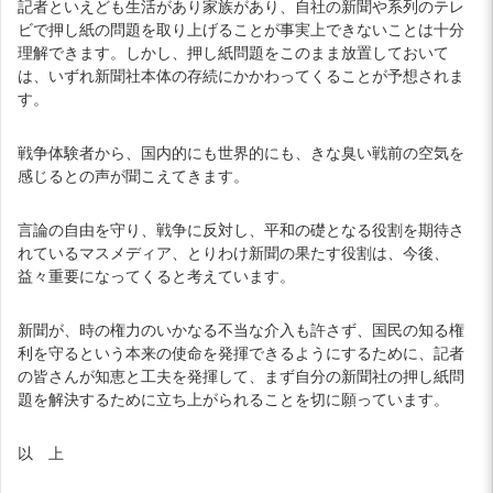
記者といえども生活があり家族があり、自社の新聞や系列のテレ
ビで押し紙の問題を取り上げることが事実上できないことは十分
理解できます。しかし、押し紙問題をこのまま放置しておいて
は、いずれ新聞社本体の存続にかかわってくることが予想されま
す。
戦争体験者から、国内的にも世界的にも、きな臭い戦前の空気を
感じるとの声が聞こえてきます。
言論の自由を守り、戦争に反対し、平和の礎となる役割を期待さ
れているマスメディア、とりわけ新聞の果たす役割は、今後、
益々重要になってくると考えています。
新聞が、時の権力のいかなる不当な介入も許さず、国民の知る権
利を守るという本来の使命を発揮できるようにするために、記者
の皆さんが知恵と工夫を発揮して、まず自分の新聞社の押し紙問
題を解決するために立ち上がられることを切に願っています。
以 上