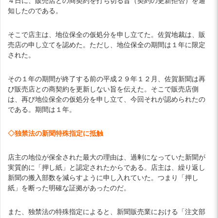
４日に、販売店との商契約を打ち切る旨（契約の更新拒否）を通
知したのである。
そこで店主は、地位保全の仮処分を申し立てた。佐賀地裁は、販
売店の申し立てを認めた。ただし、地位保全の期間は１年に限定
された。
その１年の期間が終了する前の平成２９年１２月、佐賀新聞は再
び販売店との商契約を更新しない旨を伝えた。そこで販売店側
は、再び地位保全の仮処分を申し立て、今回それが認められたの
である。期間は１年。
◇独禁法の新聞特殊指定に抵触
店主の地位が保全された最大の理由は、過剰になっていた新聞が
実質的に「押し紙」と認定されたからである。店主は、繰り返し
新聞の搬入部数を減らすように申し入れていた。つまり「押し
紙」を断った明確な証拠があったのだ。
また、独禁法の特殊指定によると、新聞販売業における「注文部