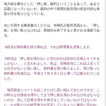
地方紙を舞台とした「押し紙」裁判ということもあって、あまり
話題になっていないが、裁判の中で新聞社販売局の前近代的な体
質が浮き彫りになっている。
次に引用する陳述書のくだりは、寺崎氏が販売局員から、「押し
紙」を買い取らなければ、商契約を終了すると脅される場面であ
る。
A担当が契約書を持ち帰れば、それは即廃業を意味します。
A担当は「押し紙を買わないと言われれば自分の立場上そうする
しかない。」と言われました。私は、宮崎担当にこれ以上言って
も仕方がないと思い直し、契約書を受け取りました。受け取った
契約書の作成日は、平成２７年４月１日と遡って記載されていま
した。
毎回資金ショートを起こすたびに思い悩んできたのですが、こ
の時もなぜ借金を増やしてまで押し紙を買わされなければならな
いのか、決して読者を増やす努力をしていないわけではないの
に、なぜ私だけが経営努力が不足しているように被告に言われ、