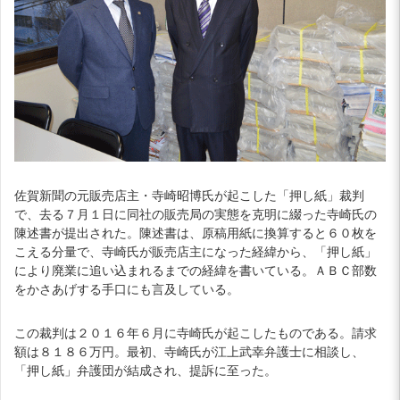
佐賀新聞の元販売店主・寺崎昭博氏が起こした「押し紙」裁判
で、去る７月１日に同社の販売局の実態を克明に綴った寺崎氏の
陳述書が提出された。陳述書は、原稿用紙に換算すると６０枚を
こえる分量で、寺崎氏が販売店主になった経緯から、「押し紙」
により廃業に追い込まれるまでの経緯を書いている。ＡＢＣ部数
をかさあげする手口にも言及している。
この裁判は２０１６年６月に寺崎氏が起こしたものである。請求
額は８１８６万円。最初、寺崎氏が江上武幸弁護士に相談し、
「押し紙」弁護団が結成され、提訴に至った。